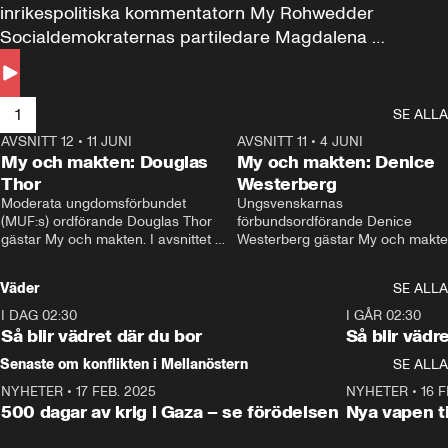
inrikespolitiska kommentatorn My Rohwedder 
Socialdemokraternas partiledare Magdalena 
Andersson till svars.
1
SE ALLA
AVSNITT 12
•
11 JUNI
26:27
AVSNITT 11
•
4 JUNI
2
My och makten: Douglas
My och makten: Denice
Thor
Westerberg
Moderata ungdomsförbundet 
Ungsvenskarnas 
(MUF:s) ordförande Douglas Thor 
förbundsordförande Denice 
gästar My och makten. I avsnittet 
Westerberg gästar My och makten.
diskuteras tonårsutvisningarna och 
avsnittet diskuteras migrationsfrå
hur Moderaterna ska locka väljare till 
och hur SD ska locka kvinnliga 
Väder
SE ALLA
valet i höst. 
väljare. 
I DAG 02:30
1:06
I GÅR 02:30
Så blir vädret där du bor
Så blir vädr
Senaste om konflikten i Mellanöstern
SE ALLA
NYHETER
•
17 FEB. 2025
0:45
NYHETER
•
16 F
500 dagar av krig i Gaza – se förödelsen
Nya vapen ti