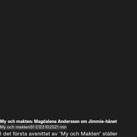
My och makten: Magdalena Andersson om Jimmie-hånet
My och makten
S1 E1
23.10.25
21 min
I det första avsnittet av ”My och Makten” ställer 