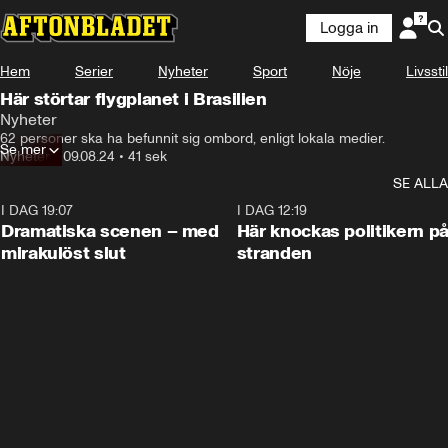
Logga in
Hem
Serier
Nyheter
Sport
Nöje
Livsstil
Här störtar flygplanet i Brasilien
Nyheter
Ett flygplan med 62 passagerare har kraschat i Brasilien.
62 personer ska ha befunnit sig ombord, enligt lokala medier.
Se mer
Nyheter
•
09.08.24
•
41 sek
SE ALLA
I DAG 19:07
0:42
I DAG 12:19
Dramatiska scenen – med
Här knockas politikern p
mirakulöst slut
stranden