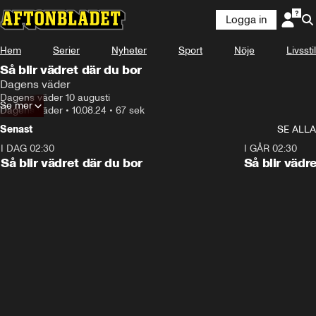
Logga in
Hem
Serier
Nyheter
Sport
Nöje
Livsstil
Så blir vädret där du bor
Dagens väder
Dagens väder 10 augusti
Se mer
Dagens väder
•
10.08.24
•
67 sek
Senast
SE ALLA
I DAG 02:30
1:06
I GÅR 02:30
Så blir vädret där du bor
Så blir vädr