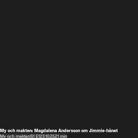
My och makten: Magdalena Andersson om Jimmie-hånet
My och makten
S1 E1
23.10.25
21 min