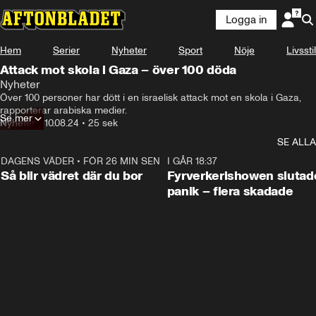
Logga in
Hem
Serier
Nyheter
Sport
Nöje
Livsstil
Attack mot skola i Gaza – över 100 döda
Nyheter
Över 100 personer har dött i en israelisk attack mot en skola i Gaza, 
rapporterar arabiska medier.
Se mer
Nyheter
•
10.08.24
•
25 sek
SE ALLA
DAGENS VÄDER
•
FÖR 26 MIN SEN
1:06
I GÅR 18:37
Så blir vädret där du bor
Fyrverkerishowen slutade
panik – flera skadade