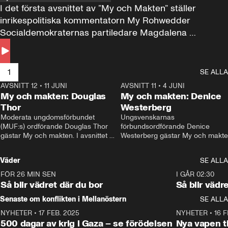
I det första avsnittet av ”My och Makten” ställer 
inrikespolitiska kommentatorn My Rohwedder 
Socialdemokraternas partiledare Magdalena 
Andersson till svars.
1
SE ALLA
AVSNITT 12
•
11 JUNI
26:27
AVSNITT 11
•
4 JUNI
2
My och makten: Douglas
My och makten: Denice
Thor
Westerberg
Moderata ungdomsförbundet 
Ungsvenskarnas 
(MUF:s) ordförande Douglas Thor 
förbundsordförande Denice 
gästar My och makten. I avsnittet 
Westerberg gästar My och makten.
diskuteras tonårsutvisningarna och 
avsnittet diskuteras migrationsfrå
hur Moderaterna ska locka väljare till 
och hur SD ska locka kvinnliga 
Väder
SE ALLA
valet i höst. 
väljare. 
FÖR 26 MIN SEN
1:06
I GÅR 02:30
Så blir vädret där du bor
Så blir vädr
Senaste om konflikten i Mellanöstern
SE ALLA
NYHETER
•
17 FEB. 2025
0:45
NYHETER
•
16 F
500 dagar av krig i Gaza – se förödelsen
Nya vapen ti