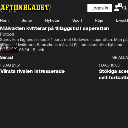
Logga in
Hem
Serier
Nyheter
Sport
Nöje
Livsstil
Målvakten kvitterar på tilläggstid i superettan
Fotboll
Sandviken låg under med 2-1 borta mot Oddevold i superettan. Men på 
tilläggstid kvitterade Sandvikens målvakt (!) – se osannolika hjältens 
Se mer
mål här
Fotboll
•
11.08.24
•
51 sek
Senast
SE ALLA
I DAG 21:51
0:31
I DAG 18:53
Värsta rivalen intresserade
Stökiga sce
svit fortsätt