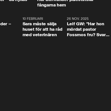
fångarna hem
4:24
10 FEBRUARI
4:13
26 NOV. 2025
8:1
der –
Sara måste sälja
Leif GW: ”Har hon
huset för att ha råd
mördat pastor
med veterinären
Fossmos fru? Svar
nej.”