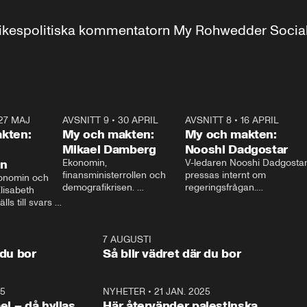
r inrikespolitiska kommentatorn My Rohwedder Soci
27 MAJ
3:51
AVSNITT 9
•
30 APRIL
24:00
AVSNITT 8
•
16 APRIL
25:1
kten:
My och makten:
My och makten:
Mikael Damberg
Nooshi Dadgostar
on
Ekonomin, 
V-ledaren Nooshi Dadgostar
finansministerrollen och 
pressas internt om 
onomin och 
demografikrisen. 
regeringsfrågan.

lisabeth 
Oppositionen ställs till svars 
I Aftonbladets 
ls till svars 
när Socialdemokraternas 
partiledarutfrågning ”My 
stern gästar 
Mikael Damberg gästar My 
och Makten” sätter hon ner 
My och Makten. 
och Makten. 
foten mot kritikerna:

1:06
7 AUGUSTI
1:0
– Vi ställer upp i val. Ska vi 
 du bor
Så blir vädret där du bor
vara med så sitter vi förstås 
25
1:22
NYHETER
•
21 JAN. 2025
0:5
ael – då hyllas
Här återvänder palestinska