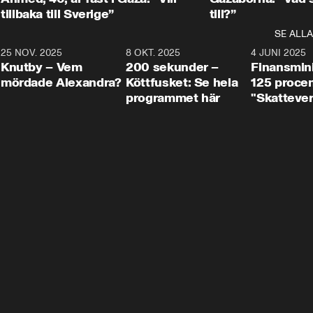
tillbaka till Sverige”
till?”
SE ALLA
3
25 NOV. 2025
31:05
8 OKT. 2025
4:29
4 JUNI 2025
Knutby – Vem
200 sekunder –
Finansmin
mördade Alexandra?
Köttfusket: Se hela
125 procent
programmet här
"Skattever
viktig uppg