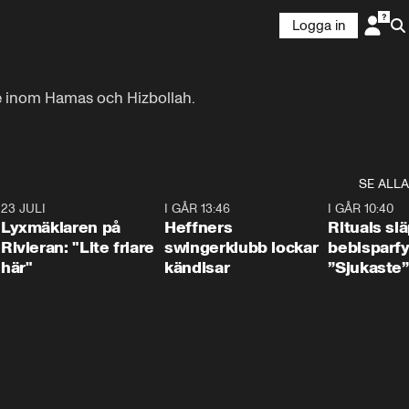
Logga in
e inom Hamas och Hizbollah.

SE ALLA
7
23 JULI
2:02
I GÅR 13:46
0:55
I GÅR 10:40
Lyxmäklaren på
Heffners
Rituals sl
Rivieran: "Lite friare
swingerklubb lockar
bebisparf
här"
kändisar
”Sjukaste”