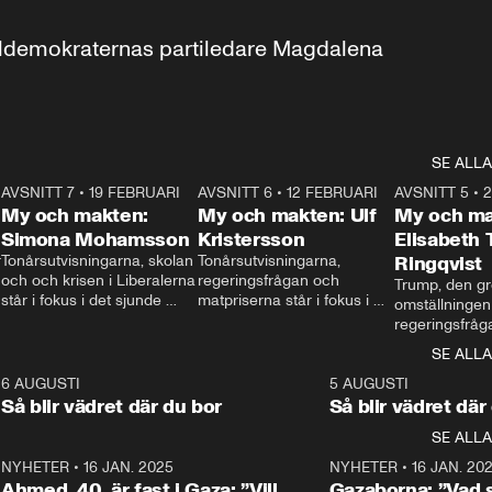
aldemokraternas partiledare Magdalena 
SE ALLA
7
AVSNITT 7
•
19 FEBRUARI
24:30
AVSNITT 6
•
12 FEBRUARI
27:30
AVSNITT 5
•
My och makten:
My och makten: Ulf
My och ma
Simona Mohamsson
Kristersson
Elisabeth
 
Tonårsutvisningarna, skolan 
Tonårsutvisningarna, 
Ringqvist
och och krisen i Liberalerna 
regeringsfrågan och 
Trump, den gr
står i fokus i det sjunde 
matpriserna står i fokus i 
omställningen
avsnittet av ”My och 
det sjätte avsnittet av ”My 
regeringsfråga
makten”. Se när 
och makten”. Se när 
centrum i det 
SE ALLA
Aftonbladets inrikespolitiska 
Aftonbladets inrikespolitiska 
avsnittet av ”
kommentator My 
kommentator My 
6
6 AUGUSTI
1:06
5 AUGUSTI
Makten”. Se nä
Rohwedder ställer 
Rohwedder ställer 
Så blir vädret där du bor
Så blir vädret där
Aftonbladets in
utbildnings- och 
statsminister Ulf Kristersson 
kommentator 
SE ALLA
integrationsminister Simona 
till svars.
Rohwedder stäl
Mohamsson till svars.
Centerpartiets
2
NYHETER
•
16 JAN. 2025
1:01
NYHETER
•
16 JAN. 20
Thand Ring till
Ahmed, 40, är fast i Gaza: ”Vill
Gazaborna: ”Vad s