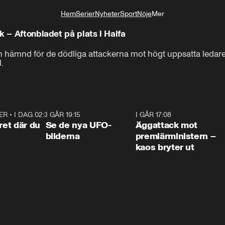
Hem
Serier
Nyheter
Sport
Nöje
Mer
Livsstil
k – Aftonbladet på plats i Haifa
n hämnd för de dödliga attackerna mot högt uppsatta ledar
l.
ER
•
I DAG 02:30
1:06
I GÅR 19:15
0:36
I GÅR 17:08
0:3
ret där du
Se de nya UFO-
Äggattack mot
bilderna
premiärministern –
kaos bryter ut