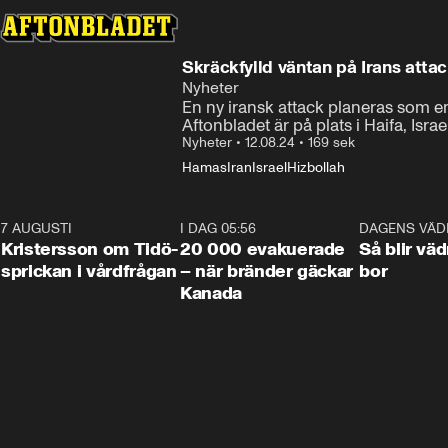
Skräckfylld väntan på Irans attac
Nyheter
En ny iransk attack planeras som e
Aftonbladet är på plats i Haifa, Israe
Nyheter
•
12.08.24
•
169 sek
Hamas
Iran
Israel
Hizbollah
7 AUGUSTI
0:42
I DAG 05:56
0:38
DAGENS VÄD
Kristersson om Tidö-
20 000 evakuerade
Så blir väd
sprickan i vårdfrågan
– när bränder gäckar
bor
Kanada