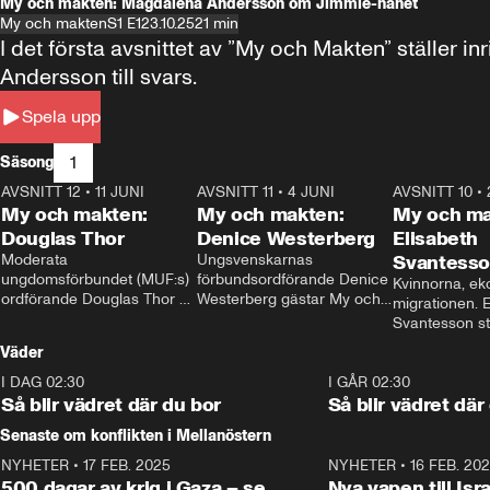
My och makten: Magdalena Andersson om Jimmie-hånet
My och makten
S1 E1
23.10.25
21 min
I det första avsnittet av ”My och Makten” ställe
Andersson till svars.
Spela upp
1
Säsong
AVSNITT 12
•
11 JUNI
26:27
AVSNITT 11
•
4 JUNI
23:40
AVSNITT 10
•
My och makten:
My och makten:
My och ma
Douglas Thor
Denice Westerberg
Elisabeth
Moderata 
Ungsvenskarnas 
Svantess
ungdomsförbundet (MUF:s) 
förbundsordförande Denice 
Kvinnorna, ek
ordförande Douglas Thor 
Westerberg gästar My och 
migrationen. E
gästar My och makten. I 
makten. I avsnittet 
Svantesson stäl
avsnittet diskuteras 
diskuteras migrationsfrågan 
när finansmini
Väder
tonårsutvisningarna och hur 
och hur SD ska locka 
Moderaterna ska locka 
kvinnliga väljare. 
I DAG 02:30
1:06
I GÅR 02:30
väljare till valet i höst. 
Så blir vädret där du bor
Så blir vädret där
Senaste om konflikten i Mellanöstern
NYHETER
•
17 FEB. 2025
0:45
NYHETER
•
16 FEB. 20
500 dagar av krig i Gaza – se
Nya vapen till Isr