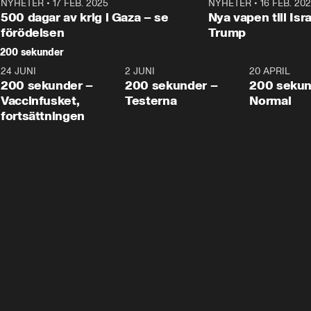
NYHETER
•
17 FEB. 2025
0:45
NYHETER
•
16 FEB. 20
500 dagar av krig i Gaza – se
Nya vapen till Isr
förödelsen
Trump
200 sekunder
24 JUNI
5:00
2 JUNI
4:23
20 APRIL
200 sekunder –
200 sekunder –
200 sekun
Vaccinfusket,
Testerna
Normal
fortsättningen