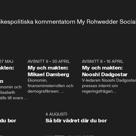
r inrikespolitiska kommentatorn My Rohwedder Soci
27 MAJ
3:51
AVSNITT 9
•
30 APRIL
24:00
AVSNITT 8
•
16 APRIL
25:1
kten:
My och makten:
My och makten:
Mikael Damberg
Nooshi Dadgostar
on
Ekonomin, 
V-ledaren Nooshi Dadgostar
finansministerrollen och 
pressas internt om 
onomin och 
demografikrisen. 
regeringsfrågan.

lisabeth 
Oppositionen ställs till svars 
I Aftonbladets 
ls till svars 
när Socialdemokraternas 
partiledarutfrågning ”My 
stern gästar 
Mikael Damberg gästar My 
och Makten” sätter hon ner 
My och Makten. 
och Makten. 
foten mot kritikerna:

1:06
4 AUGUSTI
1:0
– Vi ställer upp i val. Ska vi 
 du bor
Så blir vädret där du bor
vara med så sitter vi förstås 