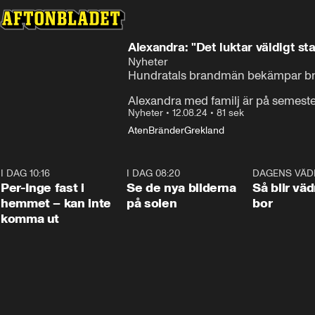
Alexandra: "Det luktar väldigt st
Nyheter
Hundratals brandmän bekämpar brän
Alexandra med familj är på semester
Nyheter
•
12.08.24
•
81 sek
Aten
Bränder
Grekland
I DAG 10:16
1:26
I DAG 08:20
0:19
DAGENS VÄD
Per-Inge fast i
Se de nya bilderna
Så blir väd
hemmet – kan inte
på solen
bor
komma ut