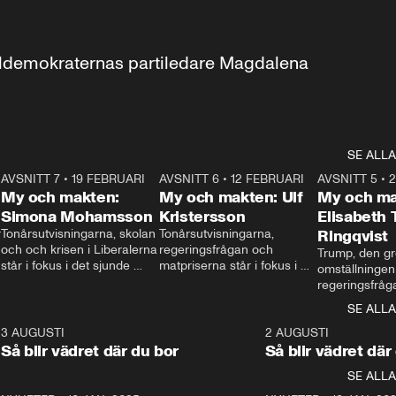
aldemokraternas partiledare Magdalena 
SE ALLA
7
AVSNITT 7
•
19 FEBRUARI
24:30
AVSNITT 6
•
12 FEBRUARI
27:30
AVSNITT 5
•
My och makten:
My och makten: Ulf
My och ma
Simona Mohamsson
Kristersson
Elisabeth
 
Tonårsutvisningarna, skolan 
Tonårsutvisningarna, 
Ringqvist
och och krisen i Liberalerna 
regeringsfrågan och 
Trump, den gr
står i fokus i det sjunde 
matpriserna står i fokus i 
omställningen
avsnittet av ”My och 
det sjätte avsnittet av ”My 
regeringsfråga
makten”. Se när 
och makten”. Se när 
centrum i det 
SE ALLA
Aftonbladets inrikespolitiska 
Aftonbladets inrikespolitiska 
avsnittet av ”
kommentator My 
kommentator My 
6
3 AUGUSTI
1:06
2 AUGUSTI
Makten”. Se nä
Rohwedder ställer 
Rohwedder ställer 
Så blir vädret där du bor
Så blir vädret där
Aftonbladets in
utbildnings- och 
statsminister Ulf Kristersson 
kommentator 
SE ALLA
integrationsminister Simona 
till svars.
Rohwedder stäl
Mohamsson till svars.