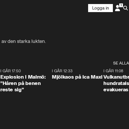
Logga in
 av den starka lukten.
SE ALLA
3
I GÅR 17:50
1:10
I GÅR 12:33
0:24
I GÅR 11:08
Explosion i Malmö:
Mjölkaos på Ica Maxi
Vulkanutbr
”Håren på benen
hundratal
reste sig”
evakueras