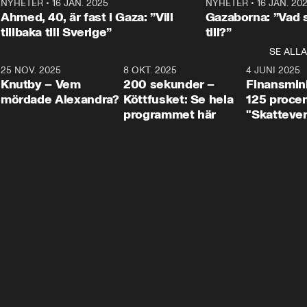
Centerpartiets
2
NYHETER
•
16 JAN. 2025
1:01
NYHETER
•
16 JAN. 20
Thand Ring till
Ahmed, 40, är fast i Gaza: ”Vill
Gazaborna: ”Vad s
tillbaka till Sverige”
till?”
SE ALLA
3
25 NOV. 2025
31:05
8 OKT. 2025
4:29
4 JUNI 2025
Knutby – Vem
200 sekunder –
Finansmin
mördade Alexandra?
Köttfusket: Se hela
125 procent
programmet här
"Skattever
viktig uppg