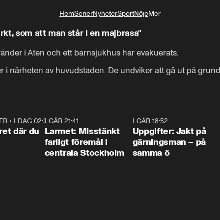
Hem
Serier
Nyheter
Sport
Nöje
Mer
Livsstil
arkt, som att man står i en majbrasa"
der i Aten och ett barnsjukhus har evakuerats. 

 i närheten av huvudstaden. De undviker att gå ut på grund
ER
•
I DAG 02:30
1:06
I GÅR 21:41
0:35
I GÅR 18:52
0:3
ret där du
Larmet: Misstänkt
Uppgifter: Jakt på
farligt föremål i
gärningsman – på
centrala Stockholm
samma ö