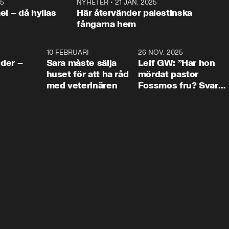
25
1:22
NYHETER
•
21 JAN. 2025
0:5
ael – då hyllas
Här återvänder palestinska
fångarna hem
4:24
10 FEBRUARI
4:13
26 NOV. 2025
8:1
der –
Sara måste sälja
Leif GW: ”Har hon
huset för att ha råd
mördat pastor
med veterinären
Fossmos fru? Svar
nej.”