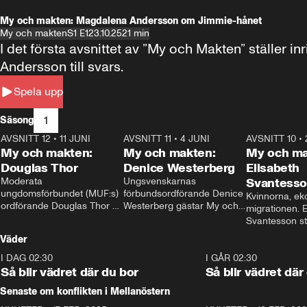
My och makten: Magdalena Andersson om Jimmie-hånet
My och makten
S1 E1
23.10.25
21 min
I det första avsnittet av ”My och Makten” ställe
Andersson till svars.
Spela upp
1
Säsong
AVSNITT 12
•
11 JUNI
26:27
AVSNITT 11
•
4 JUNI
23:40
AVSNITT 10
•
My och makten:
My och makten:
My och ma
Douglas Thor
Denice Westerberg
Elisabeth
Moderata 
Ungsvenskarnas 
Svantess
ungdomsförbundet (MUF:s) 
förbundsordförande Denice 
Kvinnorna, ek
ordförande Douglas Thor 
Westerberg gästar My och 
migrationen. E
gästar My och makten. I 
makten. I avsnittet 
Svantesson stäl
avsnittet diskuteras 
diskuteras migrationsfrågan 
när finansmini
Väder
tonårsutvisningarna och hur 
och hur SD ska locka 
Moderaterna ska locka 
kvinnliga väljare. 
I DAG 02:30
1:06
I GÅR 02:30
väljare till valet i höst. 
Så blir vädret där du bor
Så blir vädret där
Senaste om konflikten i Mellanöstern