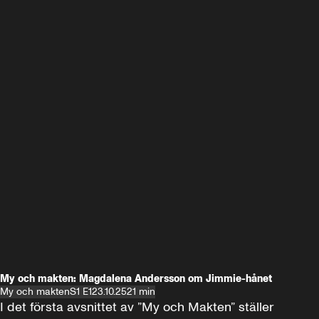
My och makten: Magdalena Andersson om Jimmie-hånet
My och makten
S1 E1
23.10.25
21 min
I det första avsnittet av ”My och Makten” ställer 