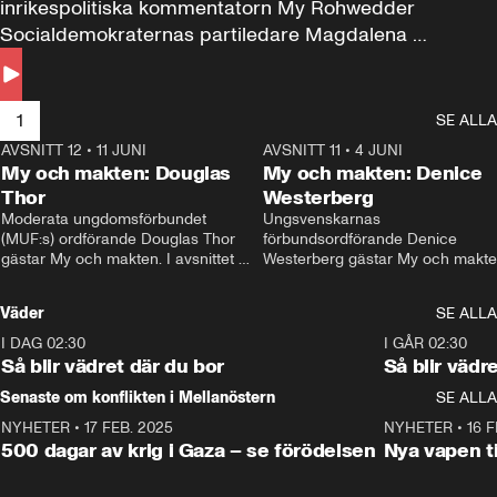
inrikespolitiska kommentatorn My Rohwedder 
Socialdemokraternas partiledare Magdalena 
Andersson till svars.
1
SE ALLA
AVSNITT 12
•
11 JUNI
26:27
AVSNITT 11
•
4 JUNI
2
My och makten: Douglas
My och makten: Denice
Thor
Westerberg
Moderata ungdomsförbundet 
Ungsvenskarnas 
(MUF:s) ordförande Douglas Thor 
förbundsordförande Denice 
gästar My och makten. I avsnittet 
Westerberg gästar My och makten.
diskuteras tonårsutvisningarna och 
avsnittet diskuteras migrationsfrå
hur Moderaterna ska locka väljare till 
och hur SD ska locka kvinnliga 
Väder
SE ALLA
valet i höst. 
väljare. 
I DAG 02:30
1:06
I GÅR 02:30
Så blir vädret där du bor
Så blir vädr
Senaste om konflikten i Mellanöstern
SE ALLA
NYHETER
•
17 FEB. 2025
0:45
NYHETER
•
16 F
500 dagar av krig i Gaza – se förödelsen
Nya vapen ti