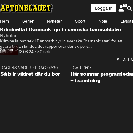
Logga in
Hem
Serier
Nyheter
Sport
Nöje
Livsstil
Kriminella i Danmark hyr in svenska barnsoldater
Nyheter
Kriminella nätverk i Danmark hyr in svenska ”barnsoldater” för att 
utföra brott i landet, det rapporterar dansk polis.

Se mer
Enligt Danmarks justitieminister har det skett vid 25 tillfällen sedan i 
Nyheter
•
13.08.24
•
30 sek
april, men bara under de senaste veckorna har flera svenskar gripits i 
SE ALLA
Danmark. Enligt polisen har de kunnat sätta stopp för dåden innan de 
genomförts.

DAGENS VÄDER
•
I DAG 02:30
1:06
I GÅR 19:07
Nu har händelserna i Danmark har lett till ett djupare samarbete 
Så blir vädret där du bor
Här somnar programleda
mellan svensk och dansk polis. Under fredagen meddelade Danmark 
– i sändning
att de skärper gränskontrollen mot Sverige efter våldsdåden.