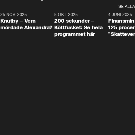
SE ALLA
3
25 NOV. 2025
31:05
8 OKT. 2025
4:29
4 JUNI 2025
Knutby – Vem
200 sekunder –
Finansmin
mördade Alexandra?
Köttfusket: Se hela
125 procent
programmet här
"Skattever
viktig uppg