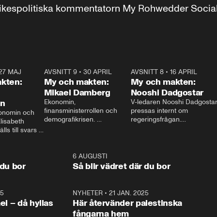
r inrikespolitiska kommentatorn My Rohwedder Soci
27 MAJ
3:51
AVSNITT 9
•
30 APRIL
24:00
AVSNITT 8
•
16 APRIL
25:1
kten:
My och makten:
My och makten:
Mikael Damberg
Nooshi Dadgostar
on
Ekonomin, 
V-ledaren Nooshi Dadgostar
finansministerrollen och 
pressas internt om 
onomin och 
demografikrisen. 
regeringsfrågan.

lisabeth 
Oppositionen ställs till svars 
I Aftonbladets 
ls till svars 
när Socialdemokraternas 
partiledarutfrågning ”My 
stern gästar 
Mikael Damberg gästar My 
och Makten” sätter hon ner 
My och Makten. 
och Makten. 
foten mot kritikerna:

1:06
6 AUGUSTI
1:0
– Vi ställer upp i val. Ska vi 
 du bor
Så blir vädret där du bor
vara med så sitter vi förstås 
25
1:22
NYHETER
•
21 JAN. 2025
0:5
ael – då hyllas
Här återvänder palestinska
fångarna hem