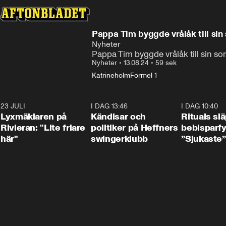
Pappa Tim byggde vrålåk till sin 
Nyheter
Pappa Tim byggde vrålåk till sin son
Nyheter
•
13.08.24
•
59 sek
Katrineholm
Formel 1
23 JULI
2:02
I DAG 13:46
0:55
I DAG 10:40
Lyxmäklaren på
Kändisar och
Rituals sl
Rivieran: "Lite friare
politiker på Heffners
bebisparf
här"
swingerklubb
”Sjukaste”