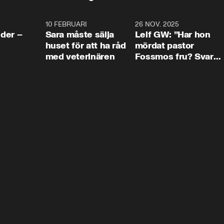
4:24
10 FEBRUARI
4:13
26 NOV. 2025
8:1
der –
Sara måste sälja
Leif GW: ”Har hon
huset för att ha råd
mördat pastor
med veterinären
Fossmos fru? Svar
nej.”