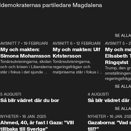
aldemokraternas partiledare Magdalena 
SE ALLA
7
AVSNITT 7
•
19 FEBRUARI
24:30
AVSNITT 6
•
12 FEBRUARI
27:30
AVSNITT 5
•
My och makten:
My och makten: Ulf
My och ma
Simona Mohamsson
Kristersson
Elisabeth
 
Tonårsutvisningarna, skolan 
Tonårsutvisningarna, 
Ringqvist
och och krisen i Liberalerna 
regeringsfrågan och 
Trump, den gr
står i fokus i det sjunde 
matpriserna står i fokus i 
omställningen
avsnittet av ”My och 
det sjätte avsnittet av ”My 
regeringsfråga
makten”. Se när 
och makten”. Se när 
centrum i det 
SE ALLA
Aftonbladets inrikespolitiska 
Aftonbladets inrikespolitiska 
avsnittet av ”
kommentator My 
kommentator My 
6
5 AUGUSTI
1:06
4 AUGUSTI
Makten”. Se nä
Rohwedder ställer 
Rohwedder ställer 
Så blir vädret där du bor
Så blir vädret där
Aftonbladets in
utbildnings- och 
statsminister Ulf Kristersson 
kommentator 
SE ALLA
integrationsminister Simona 
till svars.
Rohwedder stäl
Mohamsson till svars.
Centerpartiets
2
NYHETER
•
16 JAN. 2025
1:01
NYHETER
•
16 JAN. 20
Thand Ring till
Ahmed, 40, är fast i Gaza: ”Vill
Gazaborna: ”Vad s
tillbaka till Sverige”
till?”