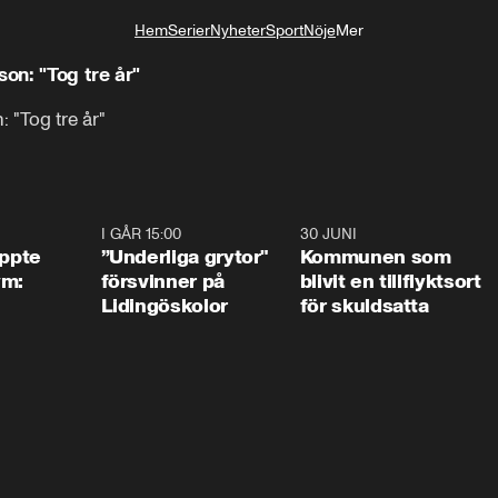
Hem
Serier
Nyheter
Sport
Nöje
Mer
Livsstil
son: "Tog tre år"
: "Tog tre år"
1:01
I GÅR 15:00
1:07
30 JUNI
1:2
äppte
”Underliga grytor"
Kommunen som
ym:
försvinner på
blivit en tillflyktsort
Lidingöskolor
för skuldsatta