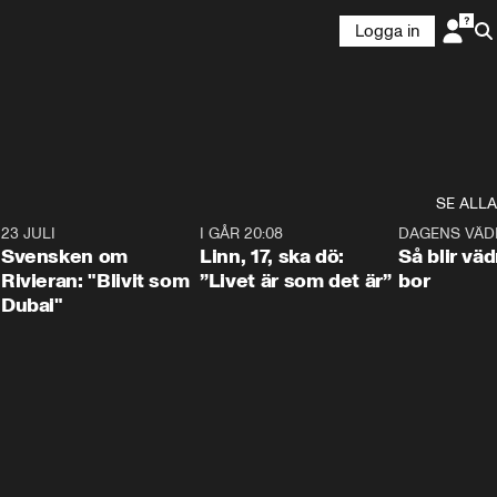
Logga in
SE ALLA
4
23 JULI
1:42
I GÅR 20:08
4:36
DAGENS VÄD
Svensken om
Linn, 17, ska dö:
Så blir väd
Rivieran: "Blivit som
”Livet är som det är”
bor
Dubai"