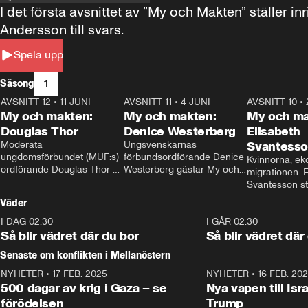
I det första avsnittet av ”My och Makten” ställe
Andersson till svars.
Spela upp
1
Säsong
AVSNITT 12
•
11 JUNI
26:27
AVSNITT 11
•
4 JUNI
23:40
AVSNITT 10
•
My och makten:
My och makten:
My och ma
Douglas Thor
Denice Westerberg
Elisabeth
Moderata 
Ungsvenskarnas 
Svantess
ungdomsförbundet (MUF:s) 
förbundsordförande Denice 
Kvinnorna, ek
ordförande Douglas Thor 
Westerberg gästar My och 
migrationen. E
gästar My och makten. I 
makten. I avsnittet 
Svantesson stäl
avsnittet diskuteras 
diskuteras migrationsfrågan 
när finansmini
Väder
tonårsutvisningarna och hur 
och hur SD ska locka 
Moderaterna ska locka 
kvinnliga väljare. 
I DAG 02:30
1:06
I GÅR 02:30
väljare till valet i höst. 
Så blir vädret där du bor
Så blir vädret där
Senaste om konflikten i Mellanöstern
NYHETER
•
17 FEB. 2025
0:45
NYHETER
•
16 FEB. 20
500 dagar av krig i Gaza – se
Nya vapen till Isr
förödelsen
Trump