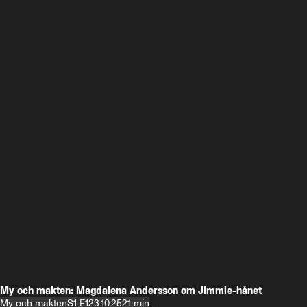
My och makten: Magdalena Andersson om Jimmie-hånet
My och makten
S1 E1
23.10.25
21 min