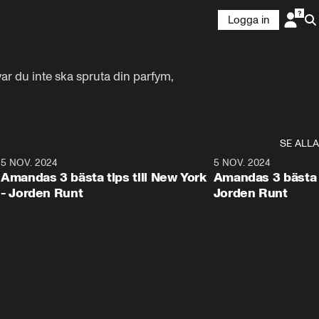
Logga in
r du inte ska spruta din parfym, 
SE ALLA
8
5 NOV. 2024
1:21
5 NOV. 2024
Amandas 3 bästa tips till New York
Amandas 3 bästa ti
- Jorden Runt
Jorden Runt