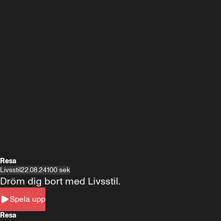
Resa
Livsstil
22.08.24
100 sek
Dröm dig bort med Livsstil.
Spela upp
Resa