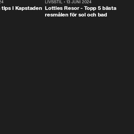
24
1:28
LIVSSTIL
•
13 JUNI 2024
2:4
 tips i Kapstaden
Lotties Resor - Topp 5 bästa
resmålen för sol och bad