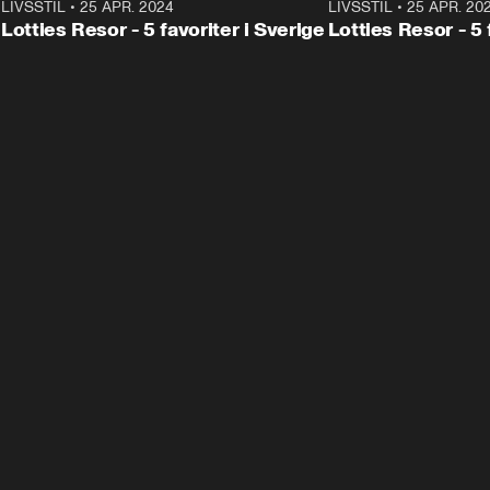
0
LIVSSTIL
•
25 APR. 2024
2:07
LIVSSTIL
•
25 APR. 20
Lotties Resor - 5 favoriter i Sverige
Lotties Resor - 5 