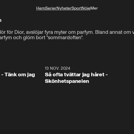
Hem
Serier
Nyheter
Sport
Nöje
Mer
Livsstil
m
 för Dior, avslöjar fyra myter om parfym. Bland annat om va
parfym och glöm bort "sommardoften".
1:16
13 NOV. 2024
1:1
- Tänk om jag
Så ofta tvättar jag håret -
Skönhetspanelen