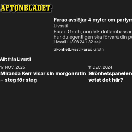
Farao avslöjar 4 myter om parfy
Livsstil
Farao Groth, nordisk doftambassadör
hur du egentligen ska förvara din 
Livsstil
•
13.08.24
•
82 sek
Skönhet
Livsstil
Farao Groth
Allt från Livsstil
17 NOV. 2025
1:33
11 DEC. 2024
Miranda Kerr visar sin morgonrutin
Skönhetspanelen 
– steg för steg
vetat det här?