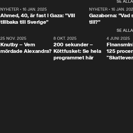
SE ALLA
integrationsminister Simona 
till svars.
Rohwedder stäl
Mohamsson till svars.
Centerpartiets
2
NYHETER
•
16 JAN. 2025
1:01
NYHETER
•
16 JAN. 20
Thand Ring till
Ahmed, 40, är fast i Gaza: ”Vill
Gazaborna: ”Vad s
tillbaka till Sverige”
till?”
SE ALLA
3
25 NOV. 2025
31:05
8 OKT. 2025
4:29
4 JUNI 2025
Knutby – Vem
200 sekunder –
Finansmin
mördade Alexandra?
Köttfusket: Se hela
125 procent
programmet här
"Skattever
viktig uppg