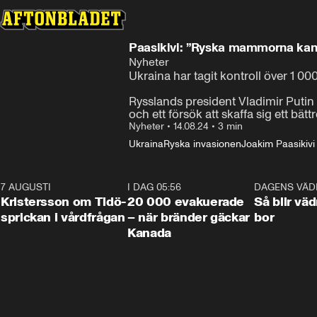
Paasikivi: ”Ryska mammorna kan 
Nyheter
Ukraina har tagit kontroll över 1 00
Rysslands president Vladimir Putin 
och ett försök att skaffa sig ett bät
Nyheter
•
14.08.24
•
3 min
Ukraina
Ryska invasionen
Joakim Paasikivi
7 AUGUSTI
0:42
I DAG 05:56
0:38
DAGENS VÄD
Kristersson om Tidö-
20 000 evakuerade
Så blir väd
sprickan i vårdfrågan
– när bränder gäckar
bor
Kanada