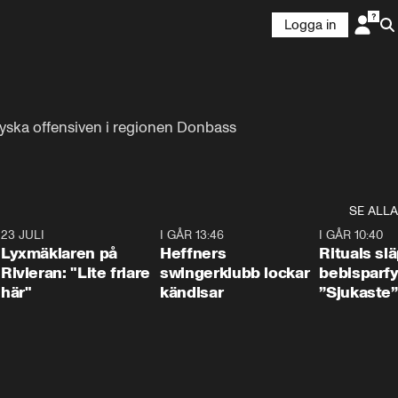
Logga in
ryska offensiven i regionen Donbass 
SE ALLA
7
23 JULI
2:02
I GÅR 13:46
0:55
I GÅR 10:40
Lyxmäklaren på
Heffners
Rituals sl
Rivieran: "Lite friare
swingerklubb lockar
bebisparf
här"
kändisar
”Sjukaste”