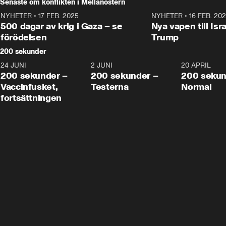
Senaste om konflikten i Mellanöstern
NYHETER
•
17 FEB. 2025
0:45
NYHETER
•
16 FEB. 20
500 dagar av krig i Gaza – se
Nya vapen till Isr
förödelsen
Trump
200 sekunder
24 JUNI
5:00
2 JUNI
4:23
20 APRIL
200 sekunder –
200 sekunder –
200 sekun
Vaccinfusket,
Testerna
Normal
fortsättningen