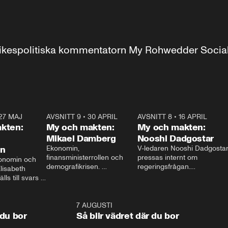
r inrikespolitiska kommentatorn My Rohwedder Soci
27 MAJ
3:51
AVSNITT 9
•
30 APRIL
24:00
AVSNITT 8
•
16 APRIL
25:1
kten:
My och makten:
My och makten:
Mikael Damberg
Nooshi Dadgostar
on
Ekonomin, 
V-ledaren Nooshi Dadgostar
finansministerrollen och 
pressas internt om 
onomin och 
demografikrisen. 
regeringsfrågan.

lisabeth 
Oppositionen ställs till svars 
I Aftonbladets 
ls till svars 
när Socialdemokraternas 
partiledarutfrågning ”My 
stern gästar 
Mikael Damberg gästar My 
och Makten” sätter hon ner 
My och Makten. 
och Makten. 
foten mot kritikerna:

1:06
7 AUGUSTI
1:0
– Vi ställer upp i val. Ska vi 
 du bor
Så blir vädret där du bor
vara med så sitter vi förstås 