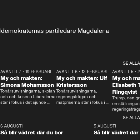
aldemokraternas partiledare Magdalena 
SE ALLA
7
AVSNITT 7
•
19 FEBRUARI
24:30
AVSNITT 6
•
12 FEBRUARI
27:30
AVSNITT 5
•
My och makten:
My och makten: Ulf
My och ma
Simona Mohamsson
Kristersson
Elisabeth
 
Tonårsutvisningarna, skolan 
Tonårsutvisningarna, 
Ringqvist
och och krisen i Liberalerna 
regeringsfrågan och 
Trump, den gr
står i fokus i det sjunde 
matpriserna står i fokus i 
omställningen
avsnittet av ”My och 
det sjätte avsnittet av ”My 
regeringsfråga
makten”. Se när 
och makten”. Se när 
centrum i det 
SE ALLA
Aftonbladets inrikespolitiska 
Aftonbladets inrikespolitiska 
avsnittet av ”
kommentator My 
kommentator My 
6
6 AUGUSTI
1:06
5 AUGUSTI
Makten”. Se nä
Rohwedder ställer 
Rohwedder ställer 
Så blir vädret där du bor
Så blir vädret där
Aftonbladets in
utbildnings- och 
statsminister Ulf Kristersson 
kommentator 