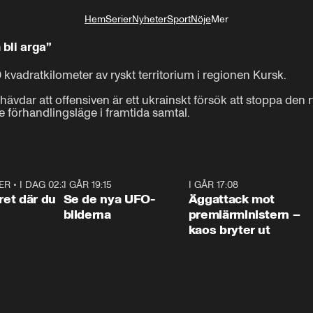
Hem
Serier
Nyheter
Sport
Nöje
Mer
Livsstil
bli arga”
Vi pratade om att Ukraina har tagit sig 

0 kvadratkilometer av ryskt territorium i regionen Kursk.

in i Kurskregionen, också Belgorod.
hävdar att offensiven är ett ukrainskt försök att stoppa den 
tre förhandlingsläge i framtida samtal.
ER
•
I DAG 02:30
1:06
I GÅR 19:15
0:36
I GÅR 17:08
0:3
ret där du
Se de nya UFO-
Äggattack mot
bilderna
premiärministern –
kaos bryter ut