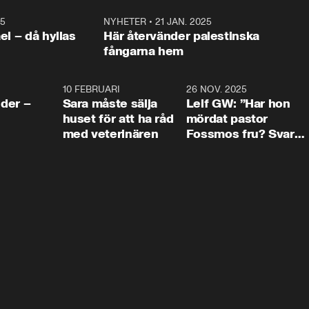
25
1:22
NYHETER
•
21 JAN. 2025
0:5
ael – då hyllas
Här återvänder palestinska
fångarna hem
4:24
10 FEBRUARI
4:13
26 NOV. 2025
8:1
der –
Sara måste sälja
Leif GW: ”Har hon
huset för att ha råd
mördat pastor
med veterinären
Fossmos fru? Svar
nej.”