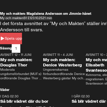
My och makten: Magdalena Andersson om Jimmie-hånet
My och makten
S1 E1
23.10.25
21 min
I det första avsnittet av ”My och Makten” ställe
Andersson till svars.
Spela upp
1
Säsong
AVSNITT 12
•
11 JUNI
26:27
AVSNITT 11
•
4 JUNI
23:40
AVSNITT 10
•
My och makten:
My och makten:
My och ma
Douglas Thor
Denice Westerberg
Elisabeth
Moderata 
Ungsvenskarnas 
Svantess
ungdomsförbundet (MUF:s) 
förbundsordförande Denice 
Kvinnorna, ek
ordförande Douglas Thor 
Westerberg gästar My och 
migrationen. E
gästar My och makten. I 
makten. I avsnittet 
Svantesson stäl
avsnittet diskuteras 
diskuteras migrationsfrågan 
när finansmini
Väder
tonårsutvisningarna och hur 
och hur SD ska locka 
Moderaterna ska locka 
kvinnliga väljare. 
I DAG 02:30
1:06
I GÅR 02:30
väljare till valet i höst. 
Så blir vädret där du bor
Så blir vädret där