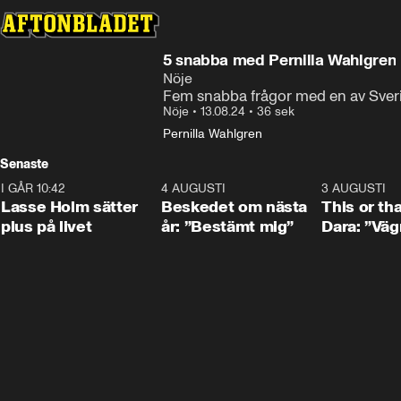
5 snabba med Pernilla Wahlgren
Nöje
Fem snabba frågor med en av Sveri
Nöje
•
13.08.24
•
36 sek
Pernilla Wahlgren
Senaste
I GÅR 10:42
1:04
4 AUGUSTI
0:24
3 AUGUSTI
Lasse Holm sätter
Beskedet om nästa
This or th
plus på livet
år: ”Bestämt mig”
Dara: ”Väg