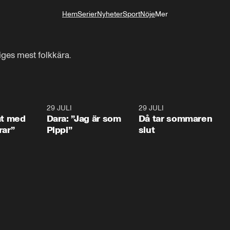
Hem
Serier
Nyheter
Sport
Nöje
Mer
Livsstil
ges mest folkkära.
1:02
29 JULI
0:41
29 JULI
0:3
at med
Dara: ”Jag är som
Då tar sommaren
rar”
Pippi”
slut