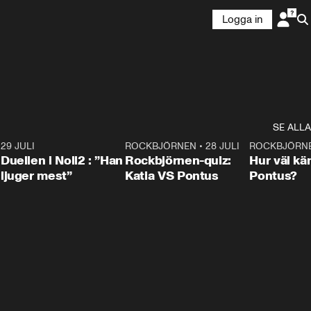
Logga in
SE ALLA
9
29 JULI
0:47
ROCKBJÖRNEN
•
28 JULI
0:15
ROCKBJÖRN
Duellen i Noll2 : ”Han
Rockbjörnen-quiz:
Hur väl kä
ljuger mest”
Katia VS Pontus
Pontus?