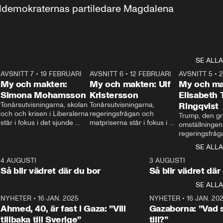
aldemokraternas partiledare Magdalena 
SE ALLA
7
AVSNITT 7
•
19 FEBRUARI
24:30
AVSNITT 6
•
12 FEBRUARI
27:30
AVSNITT 5
•
My och makten:
My och makten: Ulf
My och ma
Simona Mohamsson
Kristersson
Elisabeth
 
Tonårsutvisningarna, skolan 
Tonårsutvisningarna, 
Ringqvist
och och krisen i Liberalerna 
regeringsfrågan och 
Trump, den gr
står i fokus i det sjunde 
matpriserna står i fokus i 
omställningen
avsnittet av ”My och 
det sjätte avsnittet av ”My 
regeringsfråga
makten”. Se när 
och makten”. Se när 
centrum i det 
SE ALLA
Aftonbladets inrikespolitiska 
Aftonbladets inrikespolitiska 
avsnittet av ”
kommentator My 
kommentator My 
6
4 AUGUSTI
1:06
3 AUGUSTI
Makten”. Se nä
Rohwedder ställer 
Rohwedder ställer 
Så blir vädret där du bor
Så blir vädret där
Aftonbladets in
utbildnings- och 
statsminister Ulf Kristersson 
kommentator 
SE ALLA
integrationsminister Simona 
till svars.
Rohwedder stäl
Mohamsson till svars.
Centerpartiets
2
NYHETER
•
16 JAN. 2025
1:01
NYHETER
•
16 JAN. 20
Thand Ring till
Ahmed, 40, är fast i Gaza: ”Vill
Gazaborna: ”Vad s
tillbaka till Sverige”
till?”