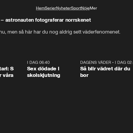
Hem
Serier
Nyheter
Sport
Nöje
Mer
Livsstil
– astronauten fotograferar norrskenet
 nu, men så här har du nog aldrig sett väderfenomenet.
1:36
I DAG 06:40
0:47
DAGENS VÄDER
•
I DAG 02
1:0
ari: S
Sex dödade i
Så blir vädret där du
r våra
skolskjutning
bor