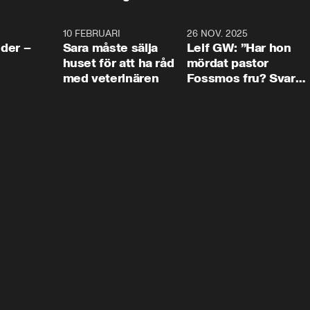
4:24
10 FEBRUARI
4:13
26 NOV. 2025
8:1
der –
Sara måste sälja
Leif GW: ”Har hon
huset för att ha råd
mördat pastor
med veterinären
Fossmos fru? Svar
nej.”