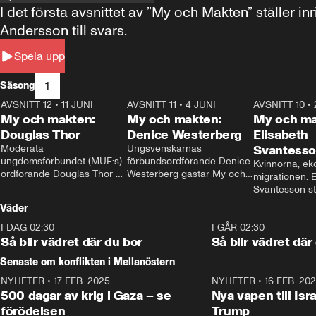
I det första avsnittet av ”My och Makten” ställe
Andersson till svars.
Spela upp
1
Säsong
AVSNITT 12
•
11 JUNI
26:27
AVSNITT 11
•
4 JUNI
23:40
AVSNITT 10
•
My och makten:
My och makten:
My och ma
Douglas Thor
Denice Westerberg
Elisabeth
Moderata 
Ungsvenskarnas 
Svantess
ungdomsförbundet (MUF:s) 
förbundsordförande Denice 
Kvinnorna, ek
ordförande Douglas Thor 
Westerberg gästar My och 
migrationen. E
gästar My och makten. I 
makten. I avsnittet 
Svantesson stäl
avsnittet diskuteras 
diskuteras migrationsfrågan 
när finansmini
Väder
tonårsutvisningarna och hur 
och hur SD ska locka 
Moderaterna ska locka 
kvinnliga väljare. 
I DAG 02:30
1:06
I GÅR 02:30
väljare till valet i höst. 
Så blir vädret där du bor
Så blir vädret där
Senaste om konflikten i Mellanöstern
NYHETER
•
17 FEB. 2025
0:45
NYHETER
•
16 FEB. 20
500 dagar av krig i Gaza – se
Nya vapen till Isr
förödelsen
Trump