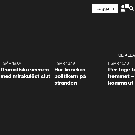
Logga in
SE ALLA
:30
6
I GÅR 19:07
0:42
I GÅR 12:19
0:45
I GÅR 10:16
Dramatiska scenen –
Här knockas
Per-Inge fa
med mirakulöst slut
politikern på
hemmet – 
stranden
komma ut