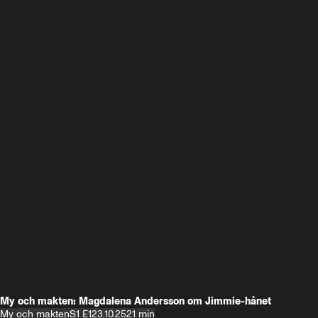
My och makten: Magdalena Andersson om Jimmie-hånet
My och makten
S1 E1
23.10.25
21 min