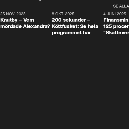
SE ALLA
3
25 NOV. 2025
31:05
8 OKT. 2025
4:29
4 JUNI 2025
Knutby – Vem
200 sekunder –
Finansmin
mördade Alexandra?
Köttfusket: Se hela
125 procent
programmet här
"Skattever
viktig uppg