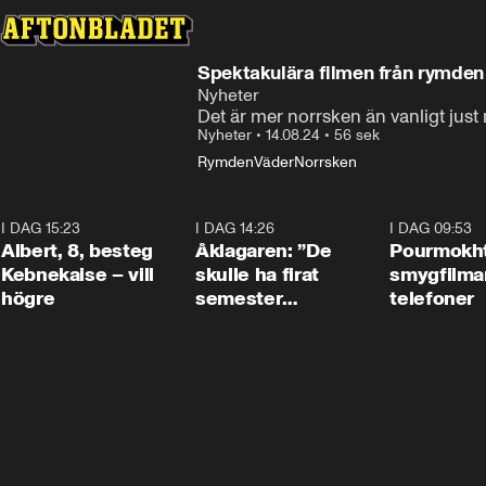
Spektakulära filmen från rymden 
Nyheter
Det är mer norrsken än vanligt just
Nyheter
•
14.08.24
•
56 sek
Rymden
Väder
Norrsken
I DAG 15:23
0:54
I DAG 14:26
1:54
I DAG 09:53
Albert, 8, besteg
Åklagaren: ”De
Pourmokht
Kebnekaise – vill
skulle ha firat
smygfilma
högre
semester
telefoner
tillsammans”