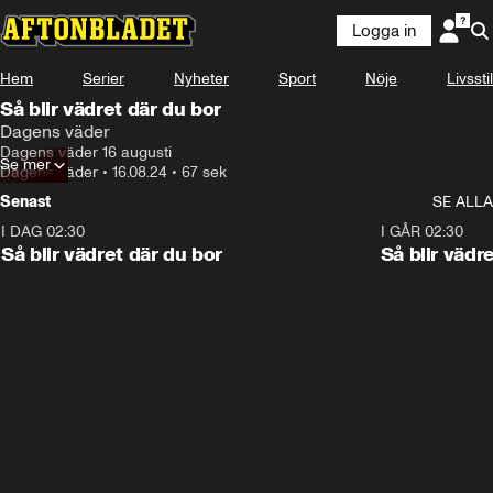
Logga in
Hem
Serier
Nyheter
Sport
Nöje
Livsstil
Så blir vädret där du bor
Dagens väder
Dagens väder 16 augusti
Se mer
Dagens väder
•
16.08.24
•
67 sek
Senast
SE ALLA
I DAG 02:30
1:06
I GÅR 02:30
Så blir vädret där du bor
Så blir vädr