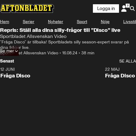
Logga in
Hem
Serier
Nyheter
Sport
Nöje
Livsstil
Repris: Ställ alla dina silly-frågor till ”Disco” live
Sportbladet Allsvenskan Video
”Fråga Disco” är tillbaka! Sportbladets silly season-expert svarar på 
dina frågor live.
Se mer
Sportbladet Allsvenskan Video
•
16.08.24
•
38 min
Senast
SE ALLA
12 JUNI
22 MAJ
Fråga Disco
Fråga Disco