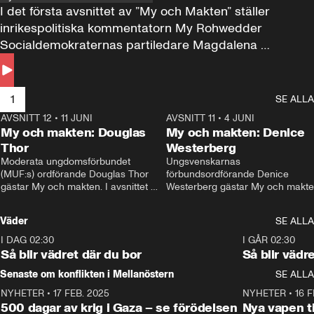
I det första avsnittet av ”My och Makten” ställer 
inrikespolitiska kommentatorn My Rohwedder 
Socialdemokraternas partiledare Magdalena 
Andersson till svars.
1
SE ALLA
AVSNITT 12
•
11 JUNI
26:27
AVSNITT 11
•
4 JUNI
2
My och makten: Douglas
My och makten: Denice
Thor
Westerberg
Moderata ungdomsförbundet 
Ungsvenskarnas 
(MUF:s) ordförande Douglas Thor 
förbundsordförande Denice 
gästar My och makten. I avsnittet 
Westerberg gästar My och makten.
diskuteras tonårsutvisningarna och 
avsnittet diskuteras migrationsfrå
hur Moderaterna ska locka väljare till 
och hur SD ska locka kvinnliga 
Väder
SE ALLA
valet i höst. 
väljare. 
I DAG 02:30
1:06
I GÅR 02:30
Så blir vädret där du bor
Så blir vädr
Senaste om konflikten i Mellanöstern
SE ALLA
NYHETER
•
17 FEB. 2025
0:45
NYHETER
•
16 F
500 dagar av krig i Gaza – se förödelsen
Nya vapen ti