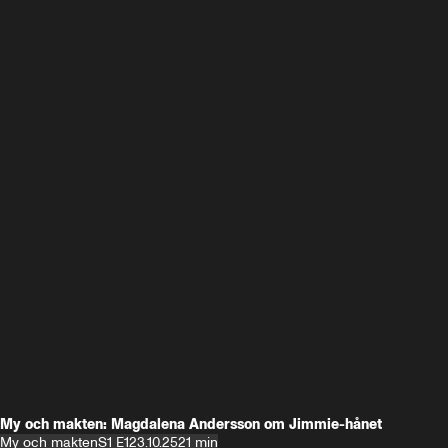
My och makten: Magdalena Andersson om Jimmie-hånet
My och makten
S1 E1
23.10.25
21 min