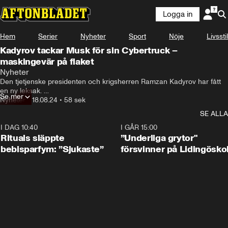
Logga in
Hem
Serier
Nyheter
Sport
Nöje
Livsstil
Kadyrov tackar Musk för sin Cybertruck –
maskingevär på flaket
Nyheter
Den tjetjenske presidenten och krigsherren Ramzan Kadyrov har fått 
en ny leksak. 

Se mer
En Tesla Cybertruck med ett maskingevär monterat på flaket.
Nyheter
•
18.08.24
•
58 sek
SE ALLA
I DAG 10:40
1:01
I GÅR 15:00
Rituals släppte
”Underliga grytor"
bebisparfym: ”Sjukaste”
försvinner på Lidingösko