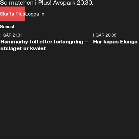
Se matchen i Plus! Avspark 20.30.
Skaffa Plus
Logga in
Senast
I GÅR 21:31
1:28
I GÅR 20:08
Hammarby föll efter förlängning –
Här kapas Elanga 
utslaget ur kvalet