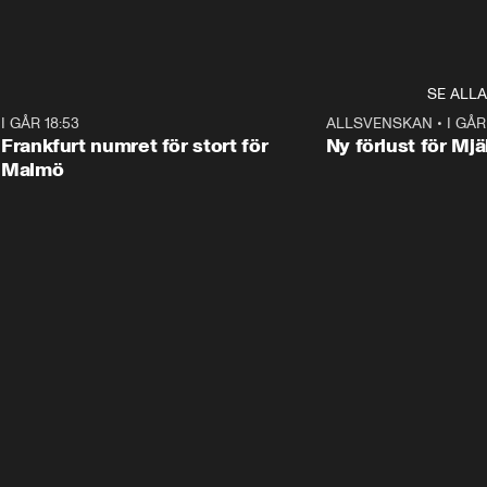
SE ALLA
7
I GÅR 18:53
0:56
ALLSVENSKAN
•
I GÅR
Frankfurt numret för stort för
Ny förlust för Mjä
Malmö