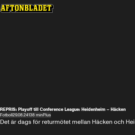
REPRIS: Playoff till Conference League: Heidenheim – Häcken
Fotboll
29.08.24
138 min
Plus
Det är dags för returmötet mellan Häcken och Hei