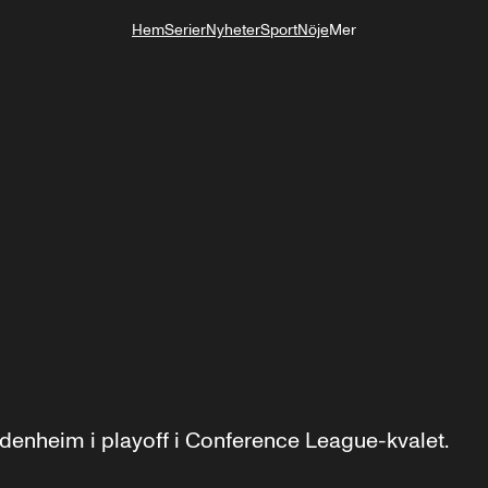
Hem
Serier
Nyheter
Sport
Nöje
Mer
Livsstil
denheim i playoff i Conference League-kvalet.
