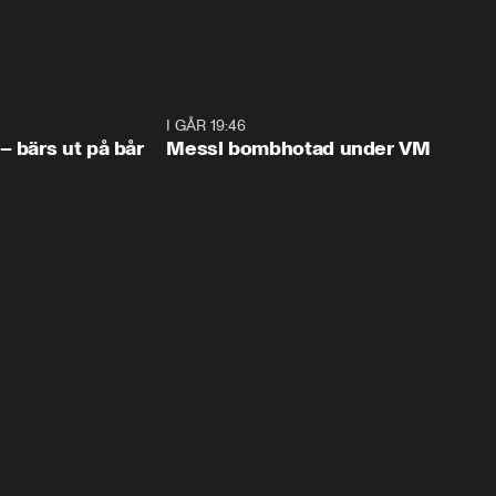
1:07
I GÅR 19:46
0:4
– bärs ut på bår
Messi bombhotad under VM