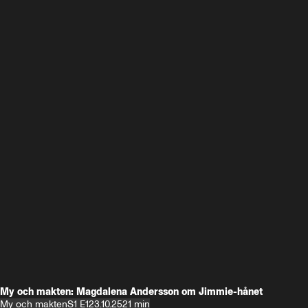
My och makten: Magdalena Andersson om Jimmie-hånet
My och makten
S1 E1
23.10.25
21 min