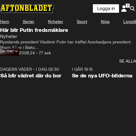
Logga in
Hem
Serier
Nyheter
Sport
Nöje
Livsstil
Här blir Putin fredsmäklare
Nyheter
Rysslands president Vladimir Putin har träffat Azerbadjans president 
Ilham Alijev i Baku.

Se mer
Nyheter
•
20.08.24
•
77 sek
Under mötet framgår det att Putin är villig att ”göra vad som helst” för 
SE ALLA
att hjälpa Azerbajdzjan och Armenien att underteckna ett fredsavtal.
DAGENS VÄDER
•
I DAG 02:30
1:06
I GÅR 19:15
Så blir vädret där du bor
Se de nya UFO-bilderna