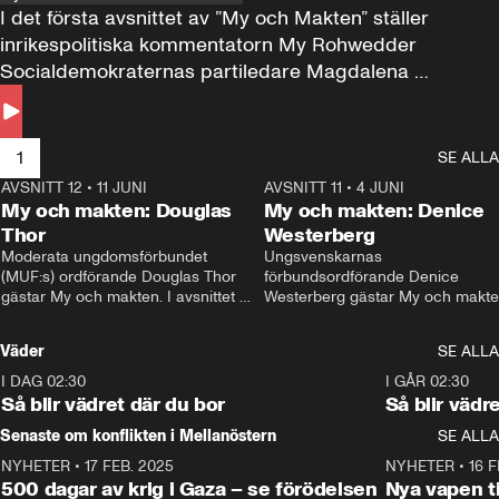
I det första avsnittet av ”My och Makten” ställer 
inrikespolitiska kommentatorn My Rohwedder 
Socialdemokraternas partiledare Magdalena 
Andersson till svars.
1
SE ALLA
AVSNITT 12
•
11 JUNI
26:27
AVSNITT 11
•
4 JUNI
2
My och makten: Douglas
My och makten: Denice
Thor
Westerberg
Moderata ungdomsförbundet 
Ungsvenskarnas 
(MUF:s) ordförande Douglas Thor 
förbundsordförande Denice 
gästar My och makten. I avsnittet 
Westerberg gästar My och makten.
diskuteras tonårsutvisningarna och 
avsnittet diskuteras migrationsfrå
hur Moderaterna ska locka väljare till 
och hur SD ska locka kvinnliga 
Väder
SE ALLA
valet i höst. 
väljare. 
I DAG 02:30
1:06
I GÅR 02:30
Så blir vädret där du bor
Så blir vädr
Senaste om konflikten i Mellanöstern
SE ALLA
NYHETER
•
17 FEB. 2025
0:45
NYHETER
•
16 F
500 dagar av krig i Gaza – se förödelsen
Nya vapen ti