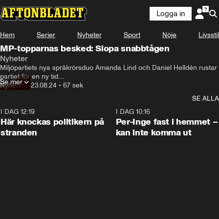
Logga in
Hem
Serier
Nyheter
Sport
Nöje
Livsstil
MP-topparnas besked: Slopa snabbtågen
Nyheter
Miljöpartiets nya språkrörsduo Amanda Lind och Daniel Helldén rustar 
partiet för en ny tid.

Se mer
Nyheter
•
23.08.24
•
67 sek
Gammal politik kastas överbord och nu slopar partiledningen ett av 
SE ALLA
Miljöpartiets största prestigeprojekt: snabbtågen.
I DAG 12:19
0:45
I DAG 10:16
Här knockas politikern på
Per-Inge fast i hemmet –
stranden
kan inte komma ut