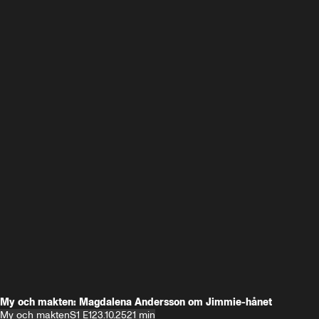
My och makten: Magdalena Andersson om Jimmie-hånet
My och makten
S1 E1
23.10.25
21 min