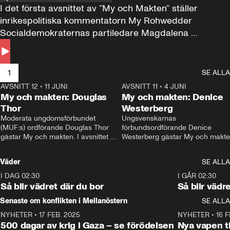
I det första avsnittet av ”My och Makten” ställer 
inrikespolitiska kommentatorn My Rohwedder 
Socialdemokraternas partiledare Magdalena 
Andersson till svars.
1
SE ALLA
AVSNITT 12
•
11 JUNI
26:27
AVSNITT 11
•
4 JUNI
2
My och makten: Douglas
My och makten: Denice
Thor
Westerberg
Moderata ungdomsförbundet 
Ungsvenskarnas 
(MUF:s) ordförande Douglas Thor 
förbundsordförande Denice 
gästar My och makten. I avsnittet 
Westerberg gästar My och makten.
diskuteras tonårsutvisningarna och 
avsnittet diskuteras migrationsfrå
hur Moderaterna ska locka väljare till 
och hur SD ska locka kvinnliga 
Väder
SE ALLA
valet i höst. 
väljare. 
I DAG 02:30
1:06
I GÅR 02:30
Så blir vädret där du bor
Så blir vädr
Senaste om konflikten i Mellanöstern
SE ALLA
NYHETER
•
17 FEB. 2025
0:45
NYHETER
•
16 F
500 dagar av krig i Gaza – se förödelsen
Nya vapen ti