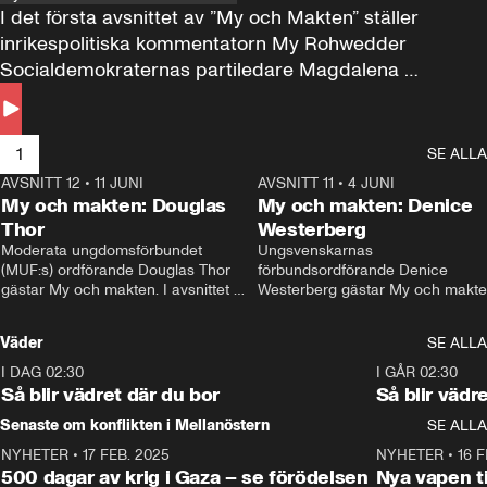
I det första avsnittet av ”My och Makten” ställer 
inrikespolitiska kommentatorn My Rohwedder 
Socialdemokraternas partiledare Magdalena 
Andersson till svars.
1
SE ALLA
AVSNITT 12
•
11 JUNI
26:27
AVSNITT 11
•
4 JUNI
2
My och makten: Douglas
My och makten: Denice
Thor
Westerberg
Moderata ungdomsförbundet 
Ungsvenskarnas 
(MUF:s) ordförande Douglas Thor 
förbundsordförande Denice 
gästar My och makten. I avsnittet 
Westerberg gästar My och makten.
diskuteras tonårsutvisningarna och 
avsnittet diskuteras migrationsfrå
hur Moderaterna ska locka väljare till 
och hur SD ska locka kvinnliga 
Väder
SE ALLA
valet i höst. 
väljare. 
I DAG 02:30
1:06
I GÅR 02:30
Så blir vädret där du bor
Så blir vädr
Senaste om konflikten i Mellanöstern
SE ALLA
NYHETER
•
17 FEB. 2025
0:45
NYHETER
•
16 F
500 dagar av krig i Gaza – se förödelsen
Nya vapen ti