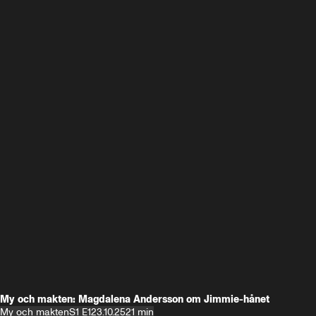
My och makten: Magdalena Andersson om Jimmie-hånet
My och makten
S1 E1
23.10.25
21 min