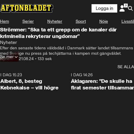
Logga in
Hem
Serier
Nyheter
Sport
Nöje
Livsstil
Strömmer: "Ska ta ett grepp om de kanaler där
kriminella rekryterar ungdomar"
Nyheter
Efter den senaste tidens våldsdåd i Danmark sätter landet tillsammans 
med Sverige nu press på techjättarna i kampen mot gängvåldet.
Se mer
Nyheter
•
21.08.24
•
133 sek
SE ALLA
I DAG 15:23
0:54
I DAG 14:26
Albert, 8, besteg
Åklagaren: ”De skulle ha
Kebnekaise – vill högre
firat semester tillsamma