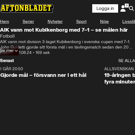
Logga in
Hem
Serier
Nyheter
Sport
Nöje
Livsstil
AIK vann mot Kubikenborg med 7–1 – se målen här
Fotboll
AIK vann mot division 3-laget Kubikenborg i svenska cupen med 7–1. 
John Guidetti gjorde sitt första mål i en tävlingsmatch sedan den 20 
Se mer
maj förra året.
Fotboll
•
21.08.24
•
169 sek
Senast
SE ALLA
I GÅR 20:50
0:31
ALLSVENSKAN
Gjorde mål – försvann ner i ett hål
19-åringen b
fyra minute