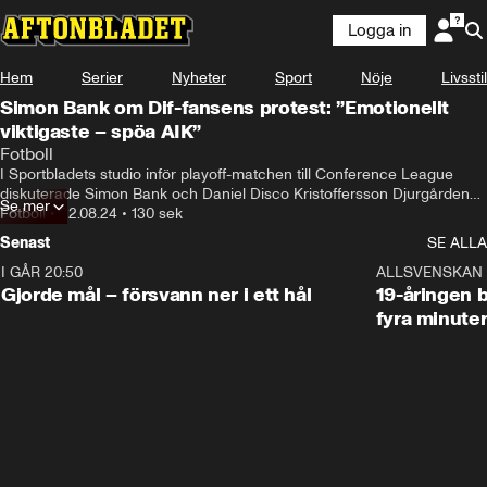
Logga in
Hem
Serier
Nyheter
Sport
Nöje
Livsstil
Simon Bank om Dif-fansens protest: ”Emotionellt
viktigaste – spöa AIK”
Fotboll
I Sportbladets studio inför playoff-matchen till Conference League 
diskuterade Simon Bank och Daniel Disco Kristoffersson Djurgårdens 
Se mer
protest efter derbyt mot AIK.
Fotboll
•
22.08.24
•
130 sek
Senast
SE ALLA
I GÅR 20:50
0:31
ALLSVENSKAN
Gjorde mål – försvann ner i ett hål
19-åringen b
fyra minute