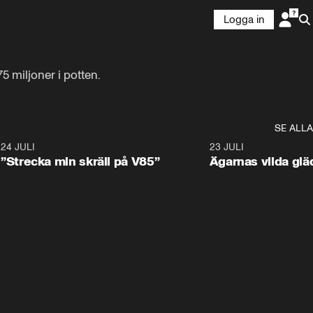
Logga in
 miljoner i potten.
SE ALLA
1
24 JULI
1:04
23 JULI
”Strecka min skräll på V85”
Ägarnas vilda gläd