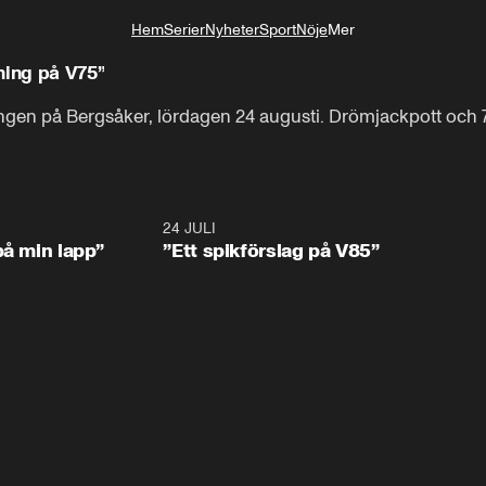
Hem
Serier
Nyheter
Sport
Nöje
Mer
Livsstil
ning på V75”
n på Bergsåker, lördagen 24 augusti. Drömjackpott och 75
0:59
24 JULI
5:5
på min lapp”
”Ett spikförslag på V85”