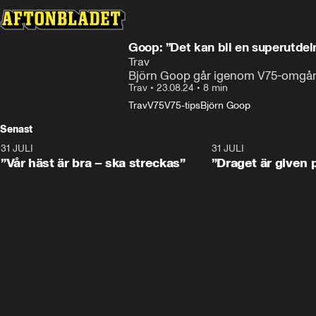
Goop: ”Det kan bli en superutdel
Trav
Björn Goop går igenom V75-omgånge
Trav
•
23.08.24
•
8 min
Trav
V75
V75-tips
Björn Goop
Senast
31 JULI
4:52
31 JULI
”Vår häst är bra – ska streckas”
”Draget är given 