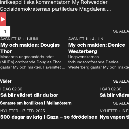
inrikespolitiska kommentatorn My Rohwedder 
Socialdemokraternas partiledare Magdalena 
Andersson till svars.
1
SE ALLA
AVSNITT 12
•
11 JUNI
26:27
AVSNITT 11
•
4 JUNI
2
My och makten: Douglas
My och makten: Denice
Thor
Westerberg
Moderata ungdomsförbundet 
Ungsvenskarnas 
(MUF:s) ordförande Douglas Thor 
förbundsordförande Denice 
gästar My och makten. I avsnittet 
Westerberg gästar My och makten.
diskuteras tonårsutvisningarna och 
avsnittet diskuteras migrationsfrå
hur Moderaterna ska locka väljare till 
och hur SD ska locka kvinnliga 
Väder
SE ALLA
valet i höst. 
väljare. 
I DAG 02:30
1:06
I GÅR 02:30
Så blir vädret där du bor
Så blir vädr
Senaste om konflikten i Mellanöstern
SE ALLA
NYHETER
•
17 FEB. 2025
0:45
NYHETER
•
16 F
500 dagar av krig i Gaza – se förödelsen
Nya vapen ti