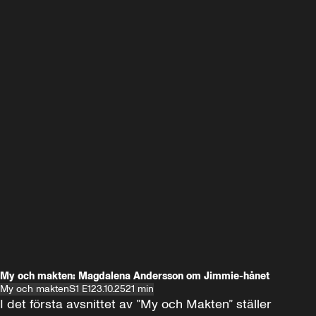
My och makten: Magdalena Andersson om Jimmie-hånet
My och makten
S1 E1
23.10.25
21 min
I det första avsnittet av ”My och Makten” ställer 