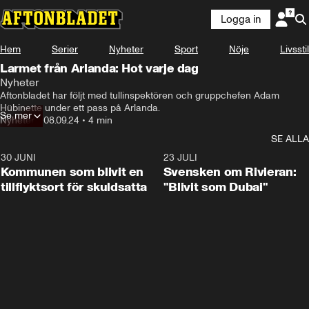
Logga in
Hem
Serier
Nyheter
Sport
Nöje
Livsstil
Larmet från Arlanda: Hot varje dag
Nyheter
Personen har mörk t-shirt, vita mjukisbrallor, svart 
Aftonbladet har följt med tullinspektören och gruppchefen Adam 
ryggsäck.
Hübinette under ett pass på Arlanda.
Se mer
Nyheter
•
08.09.24
•
4 min
SE ALLA
30 JUNI
1:24
23 JULI
Kommunen som blivit en
Svensken om Rivieran:
tillflyktsort för skuldsatta
"Blivit som Dubai"