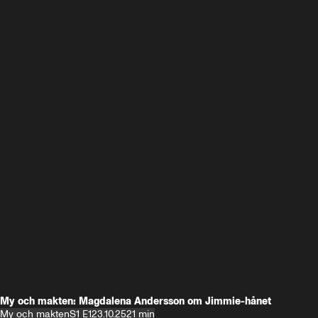
My och makten: Magdalena Andersson om Jimmie-hånet
My och makten
S1 E1
23.10.25
21 min