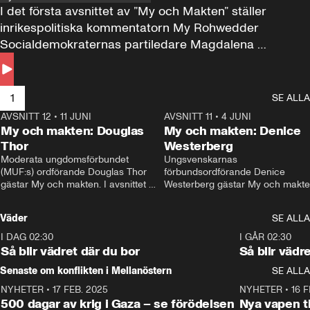
I det första avsnittet av ”My och Makten” ställer 
inrikespolitiska kommentatorn My Rohwedder 
Socialdemokraternas partiledare Magdalena 
Andersson till svars.
1
SE ALLA
AVSNITT 12
•
11 JUNI
26:27
AVSNITT 11
•
4 JUNI
2
My och makten: Douglas
My och makten: Denice
Thor
Westerberg
Moderata ungdomsförbundet 
Ungsvenskarnas 
(MUF:s) ordförande Douglas Thor 
förbundsordförande Denice 
gästar My och makten. I avsnittet 
Westerberg gästar My och makten.
diskuteras tonårsutvisningarna och 
avsnittet diskuteras migrationsfrå
hur Moderaterna ska locka väljare till 
och hur SD ska locka kvinnliga 
Väder
SE ALLA
valet i höst. 
väljare. 
I DAG 02:30
1:06
I GÅR 02:30
Så blir vädret där du bor
Så blir vädr
Senaste om konflikten i Mellanöstern
SE ALLA
NYHETER
•
17 FEB. 2025
0:45
NYHETER
•
16 F
500 dagar av krig i Gaza – se förödelsen
Nya vapen ti