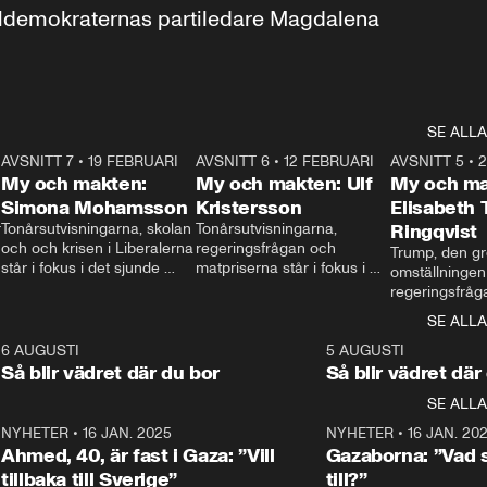
aldemokraternas partiledare Magdalena 
SE ALLA
7
AVSNITT 7
•
19 FEBRUARI
24:30
AVSNITT 6
•
12 FEBRUARI
27:30
AVSNITT 5
•
My och makten:
My och makten: Ulf
My och ma
Simona Mohamsson
Kristersson
Elisabeth
 
Tonårsutvisningarna, skolan 
Tonårsutvisningarna, 
Ringqvist
och och krisen i Liberalerna 
regeringsfrågan och 
Trump, den gr
står i fokus i det sjunde 
matpriserna står i fokus i 
omställningen
avsnittet av ”My och 
det sjätte avsnittet av ”My 
regeringsfråga
makten”. Se när 
och makten”. Se när 
centrum i det 
SE ALLA
Aftonbladets inrikespolitiska 
Aftonbladets inrikespolitiska 
avsnittet av ”
kommentator My 
kommentator My 
6
6 AUGUSTI
1:06
5 AUGUSTI
Makten”. Se nä
Rohwedder ställer 
Rohwedder ställer 
Så blir vädret där du bor
Så blir vädret där
Aftonbladets in
utbildnings- och 
statsminister Ulf Kristersson 
kommentator 
SE ALLA
integrationsminister Simona 
till svars.
Rohwedder stäl
Mohamsson till svars.
Centerpartiets
2
NYHETER
•
16 JAN. 2025
1:01
NYHETER
•
16 JAN. 20
Thand Ring till
Ahmed, 40, är fast i Gaza: ”Vill
Gazaborna: ”Vad s
tillbaka till Sverige”
till?”