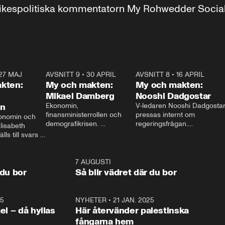
r inrikespolitiska kommentatorn My Rohwedder Soci
27 MAJ
3:51
AVSNITT 9
•
30 APRIL
24:00
AVSNITT 8
•
16 APRIL
25:1
kten:
My och makten:
My och makten:
Mikael Damberg
Nooshi Dadgostar
on
Ekonomin, 
V-ledaren Nooshi Dadgostar
finansministerrollen och 
pressas internt om 
onomin och 
demografikrisen. 
regeringsfrågan.

lisabeth 
Oppositionen ställs till svars 
I Aftonbladets 
ls till svars 
när Socialdemokraternas 
partiledarutfrågning ”My 
stern gästar 
Mikael Damberg gästar My 
och Makten” sätter hon ner 
My och Makten. 
och Makten. 
foten mot kritikerna:

1:06
7 AUGUSTI
1:0
– Vi ställer upp i val. Ska vi 
 du bor
Så blir vädret där du bor
vara med så sitter vi förstås 
25
1:22
NYHETER
•
21 JAN. 2025
0:5
ael – då hyllas
Här återvänder palestinska
fångarna hem