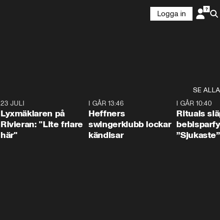
Logga in
SE ALLA
7
23 JULI
2:02
I GÅR 13:46
0:55
I GÅR 10:40
Lyxmäklaren på
Heffners
Rituals sl
Rivieran: "Lite friare
swingerklubb lockar
bebisparf
här"
kändisar
”Sjukaste”