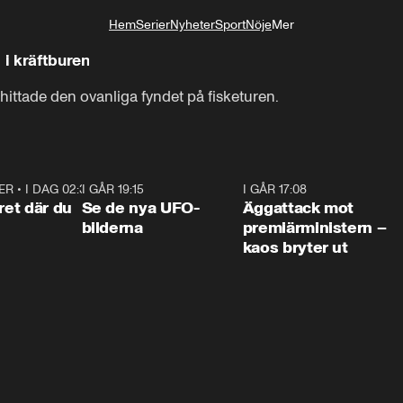
Hem
Serier
Nyheter
Sport
Nöje
Mer
Livsstil
 i kräftburen
ittade den ovanliga fyndet på fisketuren.
ER
•
I DAG 02:30
1:06
I GÅR 19:15
0:36
I GÅR 17:08
0:3
ret där du
Se de nya UFO-
Äggattack mot
bilderna
premiärministern –
kaos bryter ut