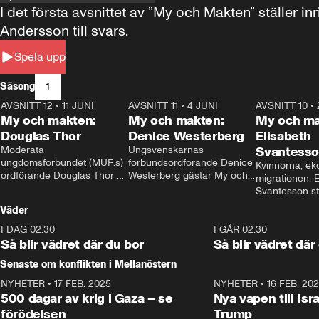
I det första avsnittet av ”My och Makten” ställe
Andersson till svars.
Spela upp
1
Säsong
AVSNITT 12
•
11 JUNI
26:27
AVSNITT 11
•
4 JUNI
23:40
AVSNITT 10
•
My och makten:
My och makten:
My och ma
Douglas Thor
Denice Westerberg
Elisabeth
Moderata 
Ungsvenskarnas 
Svantess
ungdomsförbundet (MUF:s) 
förbundsordförande Denice 
Kvinnorna, ek
ordförande Douglas Thor 
Westerberg gästar My och 
migrationen. E
gästar My och makten. I 
makten. I avsnittet 
Svantesson stäl
avsnittet diskuteras 
diskuteras migrationsfrågan 
när finansmini
Väder
tonårsutvisningarna och hur 
och hur SD ska locka 
Moderaterna ska locka 
kvinnliga väljare. 
I DAG 02:30
1:06
I GÅR 02:30
väljare till valet i höst. 
Så blir vädret där du bor
Så blir vädret där
Senaste om konflikten i Mellanöstern
NYHETER
•
17 FEB. 2025
0:45
NYHETER
•
16 FEB. 20
500 dagar av krig i Gaza – se
Nya vapen till Isr
förödelsen
Trump