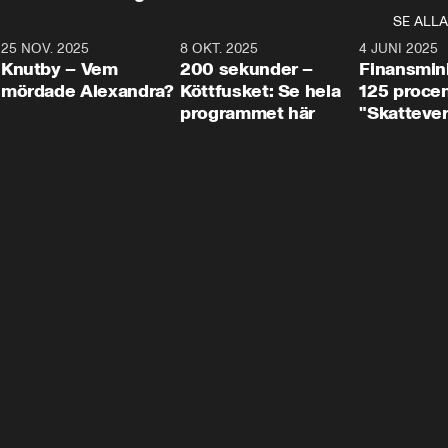
SE ALLA
3
25 NOV. 2025
31:05
8 OKT. 2025
4:29
4 JUNI 2025
Knutby – Vem
200 sekunder –
Finansmin
mördade Alexandra?
Köttfusket: Se hela
125 procent
programmet här
"Skattever
viktig uppg