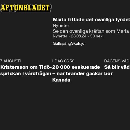
Maria hittade det ovanliga fyndet
Nyheter
Se den ovanliga kräftan som Maria h
Nyheter
•
28.08.24
•
50 sek
Gullspång
Skaldjur
7 AUGUSTI
0:42
I DAG 05:56
0:38
DAGENS VÄD
Kristersson om Tidö-
20 000 evakuerade
Så blir väd
sprickan i vårdfrågan
– när bränder gäckar
bor
Kanada