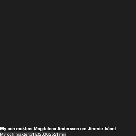
My och makten: Magdalena Andersson om Jimmie-hånet
My och makten
S1 E1
23.10.25
21 min