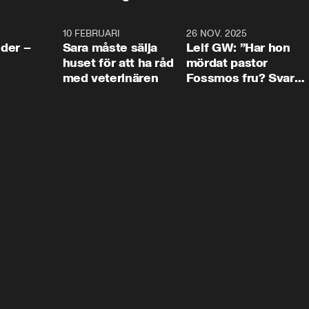
4:24
10 FEBRUARI
4:13
26 NOV. 2025
8:1
der –
Sara måste sälja
Leif GW: ”Har hon
huset för att ha råd
mördat pastor
med veterinären
Fossmos fru? Svar
nej.”