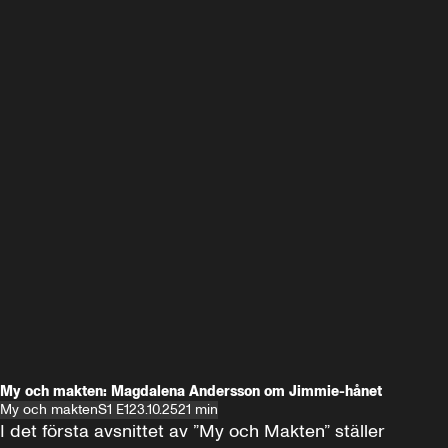
My och makten: Magdalena Andersson om Jimmie-hånet
My och makten
S1 E1
23.10.25
21 min
I det första avsnittet av ”My och Makten” ställer 