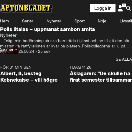
Logga in
Hem
Serier
Nyheter
Sport
Nöje
Livsstil
Polis åtalas – uppmanat sambon smita
Nyheter
– Enligt min bedömning så ska han träda i tjänst och se till att den här 
misstänkta rattfylleristen är kvar på platsen. Poliskollegorna är ju på 
Se mer
väg dit, säger Jim Westerberg, chefsåklagare på Särskilda 
Nyheter
•
25.08.24
•
25 sek
åklagarkammaren, till tidningen. Polismannen nekar till brott.

SE ALLA
Utredningen mot kvinnan som är misstänkt för rattfylleri pågår, men 
har försvårats grund av polismannens agerande, enligt åklagare Jim 
FÖR 31 MIN SEN
0:54
I DAG 14:26
Westerberg.
Albert, 8, besteg
Åklagaren: ”De skulle ha
Kebnekaise – vill högre
firat semester tillsamma