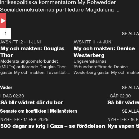
inrikespolitiska kommentatorn My Rohwedder 
Socialdemokraternas partiledare Magdalena 
Andersson till svars.
1
SE ALLA
AVSNITT 12
•
11 JUNI
26:27
AVSNITT 11
•
4 JUNI
2
My och makten: Douglas
My och makten: Denice
Thor
Westerberg
Moderata ungdomsförbundet 
Ungsvenskarnas 
(MUF:s) ordförande Douglas Thor 
förbundsordförande Denice 
gästar My och makten. I avsnittet 
Westerberg gästar My och makten.
diskuteras tonårsutvisningarna och 
avsnittet diskuteras migrationsfrå
hur Moderaterna ska locka väljare till 
och hur SD ska locka kvinnliga 
Väder
SE ALLA
valet i höst. 
väljare. 
I DAG 02:30
1:06
I GÅR 02:30
Så blir vädret där du bor
Så blir vädr
Senaste om konflikten i Mellanöstern
SE ALLA
NYHETER
•
17 FEB. 2025
0:45
NYHETER
•
16 F
500 dagar av krig i Gaza – se förödelsen
Nya vapen ti