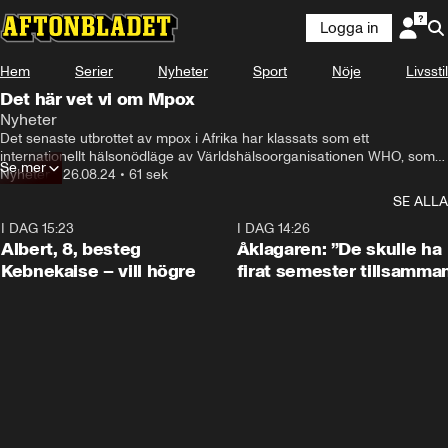
Logga in
Hem
Serier
Nyheter
Sport
Nöje
Livsstil
Det här vet vi om Mpox
Nyheter
Det senaste utbrottet av mpox i Afrika har klassats som ett 
internationellt hälsonödläge av Världshälsoorganisationen WHO, som 
Se mer
ser risker för ytterligare spridning. Det här vet vi om sjukdomen.
Nyheter
•
26.08.24
•
61 sek
SE ALLA
I DAG 15:23
0:54
I DAG 14:26
Albert, 8, besteg
Åklagaren: ”De skulle ha
Kebnekaise – vill högre
firat semester tillsamma