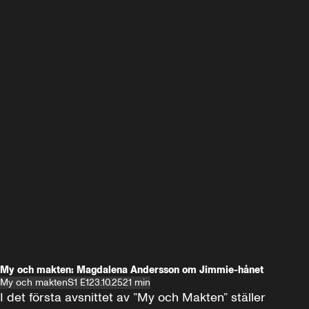
My och makten: Magdalena Andersson om Jimmie-hånet
My och makten
S1 E1
23.10.25
21 min
I det första avsnittet av ”My och Makten” ställer 