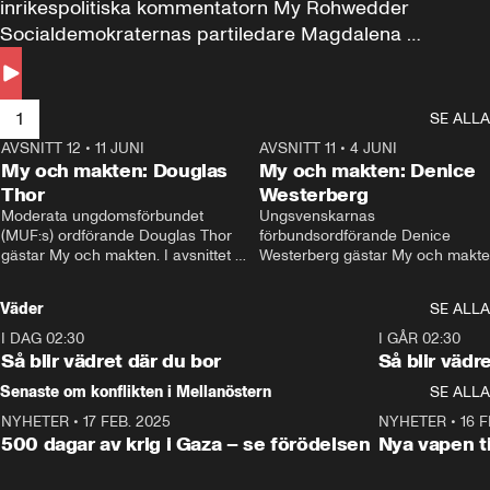
inrikespolitiska kommentatorn My Rohwedder 
Socialdemokraternas partiledare Magdalena 
Andersson till svars.
1
SE ALLA
AVSNITT 12
•
11 JUNI
26:27
AVSNITT 11
•
4 JUNI
2
My och makten: Douglas
My och makten: Denice
Thor
Westerberg
Moderata ungdomsförbundet 
Ungsvenskarnas 
(MUF:s) ordförande Douglas Thor 
förbundsordförande Denice 
gästar My och makten. I avsnittet 
Westerberg gästar My och makten.
diskuteras tonårsutvisningarna och 
avsnittet diskuteras migrationsfrå
hur Moderaterna ska locka väljare till 
och hur SD ska locka kvinnliga 
Väder
SE ALLA
valet i höst. 
väljare. 
I DAG 02:30
1:06
I GÅR 02:30
Så blir vädret där du bor
Så blir vädr
Senaste om konflikten i Mellanöstern
SE ALLA
NYHETER
•
17 FEB. 2025
0:45
NYHETER
•
16 F
500 dagar av krig i Gaza – se förödelsen
Nya vapen ti