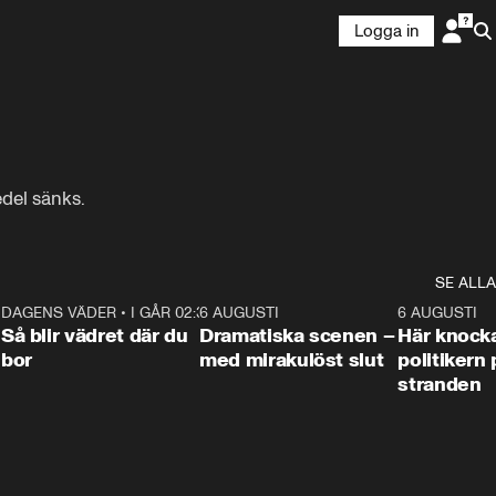
Logga in
edel sänks.
SE ALLA
7
DAGENS VÄDER
•
I GÅR 02:30
1:06
6 AUGUSTI
0:42
6 AUGUSTI
Så blir vädret där du
Dramatiska scenen –
Här knock
bor
med mirakulöst slut
politikern 
stranden