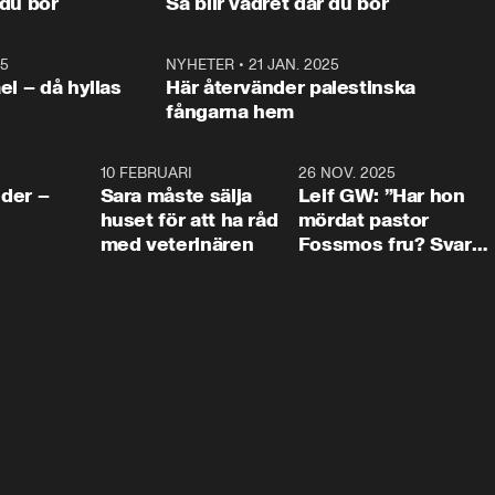
 du bor
Så blir vädret där du bor
vara med så sitter vi förstås 
25
1:22
NYHETER
•
21 JAN. 2025
0:5
ael – då hyllas
Här återvänder palestinska
fångarna hem
4:24
10 FEBRUARI
4:13
26 NOV. 2025
8:1
der –
Sara måste sälja
Leif GW: ”Har hon
huset för att ha råd
mördat pastor
med veterinären
Fossmos fru? Svar
nej.”