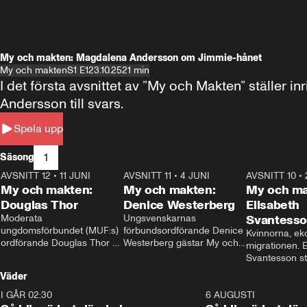
My och makten: Magdalena Andersson om Jimmie-hånet
My och makten
S1 E1
23.10.25
21 min
I det första avsnittet av ”My och Makten” ställe
Andersson till svars.
Spela upp
1
Säsong
AVSNITT 12
•
11 JUNI
26:27
AVSNITT 11
•
4 JUNI
23:40
AVSNITT 10
•
My och makten:
My och makten:
My och ma
Douglas Thor
Denice Westerberg
Elisabeth
Moderata 
Ungsvenskarnas 
Svantess
ungdomsförbundet (MUF:s) 
förbundsordförande Denice 
Kvinnorna, ek
ordförande Douglas Thor 
Westerberg gästar My och 
migrationen. E
gästar My och makten. I 
makten. I avsnittet 
Svantesson stäl
avsnittet diskuteras 
diskuteras migrationsfrågan 
när finansmini
Väder
tonårsutvisningarna och hur 
och hur SD ska locka 
Moderaterna ska locka 
kvinnliga väljare. 
I GÅR 02:30
1:06
6 AUGUSTI
väljare till valet i höst. 