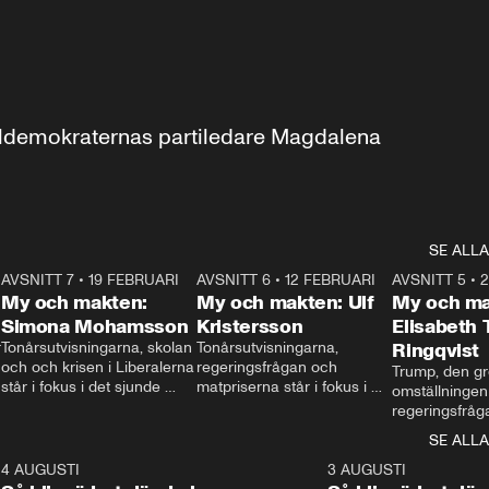
aldemokraternas partiledare Magdalena 
SE ALLA
7
AVSNITT 7
•
19 FEBRUARI
24:30
AVSNITT 6
•
12 FEBRUARI
27:30
AVSNITT 5
•
My och makten:
My och makten: Ulf
My och ma
Simona Mohamsson
Kristersson
Elisabeth
 
Tonårsutvisningarna, skolan 
Tonårsutvisningarna, 
Ringqvist
och och krisen i Liberalerna 
regeringsfrågan och 
Trump, den gr
står i fokus i det sjunde 
matpriserna står i fokus i 
omställningen
avsnittet av ”My och 
det sjätte avsnittet av ”My 
regeringsfråga
makten”. Se när 
och makten”. Se när 
centrum i det 
SE ALLA
Aftonbladets inrikespolitiska 
Aftonbladets inrikespolitiska 
avsnittet av ”
kommentator My 
kommentator My 
6
4 AUGUSTI
1:06
3 AUGUSTI
Makten”. Se nä
Rohwedder ställer 
Rohwedder ställer 