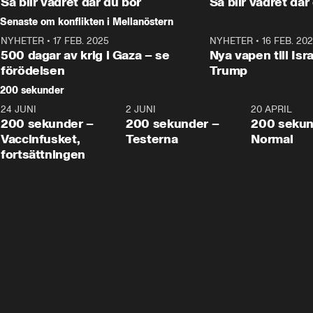
Så blir vädret där du bor
Så blir vädret där
Senaste om konflikten i Mellanöstern
NYHETER
•
17 FEB. 2025
0:45
NYHETER
•
16 FEB. 20
500 dagar av krig i Gaza – se
Nya vapen till Isr
förödelsen
Trump
200 sekunder
24 JUNI
5:00
2 JUNI
4:23
20 APRIL
200 sekunder –
200 sekunder –
200 sekun
Vaccinfusket,
Testerna
Normal
fortsättningen