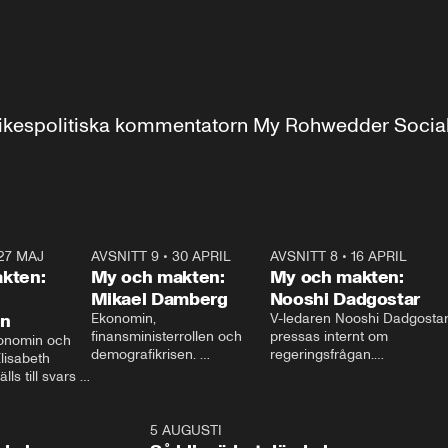
r inrikespolitiska kommentatorn My Rohwedder Soci
27 MAJ
3:51
AVSNITT 9
•
30 APRIL
24:00
AVSNITT 8
•
16 APRIL
25:1
kten:
My och makten:
My och makten:
Mikael Damberg
Nooshi Dadgostar
on
Ekonomin, 
V-ledaren Nooshi Dadgostar
finansministerrollen och 
pressas internt om 
onomin och 
demografikrisen. 
regeringsfrågan.

lisabeth 
Oppositionen ställs till svars 
I Aftonbladets 
ls till svars 
när Socialdemokraternas 
partiledarutfrågning ”My 
stern gästar 
Mikael Damberg gästar My 
och Makten” sätter hon ner 
My och Makten. 
och Makten. 
foten mot kritikerna:

1:06
5 AUGUSTI
1:0
– Vi ställer upp i val. Ska vi 