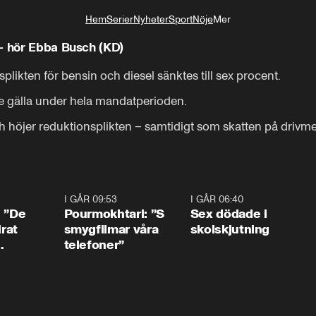
Hem
Serier
Nyheter
Sport
Nöje
Mer
Livsstil
 – hör Ebba Busch (KD)
plikten för bensin och diesel sänktes till sex procent.

 gälla under hela mandatperioden.

ch höjer reduktionsplikten – samtidigt som skatten på drivm
1:54
I GÅR 09:53
1:36
I GÅR 06:40
0:4
: ”De
Pourmokhtari: ”S
Sex dödade i
irat
smygfilmar våra
skolskjutning
telefoner”
ns”