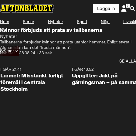
Logga in
Hem
Serier
Nyheter
Sport
Nöje
Livsstil
Kvinnor förbjuds att prata av talibanerna
Nyheter
Talibanerna förbjuder kvinnor att prata utanför hemmet. Enligt styret i 
Afghanistan kan det ”fresta männen”.
Se mer
Nyheter
•
28.08.24
•
33 sek
SE ALLA
I GÅR 21:41
0:35
I GÅR 18:52
Larmet: Misstänkt farligt
Uppgifter: Jakt på
föremål i centrala
gärningsman – på samma
Stockholm