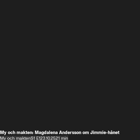
My och makten: Magdalena Andersson om Jimmie-hånet
My och makten
S1 E1
23.10.25
21 min