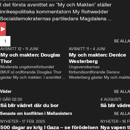
I det första avsnittet av ”My och Makten” ställer 
inrikespolitiska kommentatorn My Rohwedder 
Socialdemokraternas partiledare Magdalena 
Andersson till svars.
1
SE ALLA
AVSNITT 12
•
11 JUNI
26:27
AVSNITT 11
•
4 JUNI
2
My och makten: Douglas
My och makten: Denice
Thor
Westerberg
Moderata ungdomsförbundet 
Ungsvenskarnas 
(MUF:s) ordförande Douglas Thor 
förbundsordförande Denice 
gästar My och makten. I avsnittet 
Westerberg gästar My och makten.
diskuteras tonårsutvisningarna och 
avsnittet diskuteras migrationsfrå
hur Moderaterna ska locka väljare till 
och hur SD ska locka kvinnliga 
Väder
SE ALLA
valet i höst. 
väljare. 
I GÅR 02:30
1:06
4 AUGUSTI
Så blir vädret där du bor
Så blir vädr
Senaste om konflikten i Mellanöstern
SE ALLA
NYHETER
•
17 FEB. 2025
0:45
NYHETER
•
16 F
500 dagar av krig i Gaza – se förödelsen
Nya vapen ti