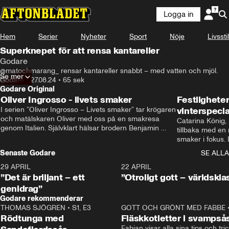
Logga in
Hem
Serier
Nyheter
Sport
Nöje
Livsstil
Superknepet för att rensa kantareller
Godare
-då ska de ju också rensas-
@matochmarang_ rensar kantareller snabbt – med vatten och mjöl.
Se mer
Godare
•
27.08.24
•
65 sek
Godare Original
Oliver Ingrosso - livets smaker
Festlighete
I serien ”Oliver Ingrosso – Livets smaker” tar krögaren 
vinterspecia
och matälskaren Oliver med oss på en smakresa 
Catarina König, 
genom Italien. Självklart hälsar brodern Benjamin 
tillbaka med en
Ingrosso på i Rom.
smaker i fokus. D
julfavoriter och 
Senaste Godare
SE ALLA
succé.
29 APRIL
0:50
22 APRIL
”Det är briljant – ett
”Otroligt gott – världskla
genidrag”
Godare rekommenderar
THOMAS SJÖGREN
•
S1, E3
13:56
GOTT OCH GRÖNT MED FABBE
Rödtunga med
Fläskkotletter i svampså
Fabian visar alla sina tips och tric