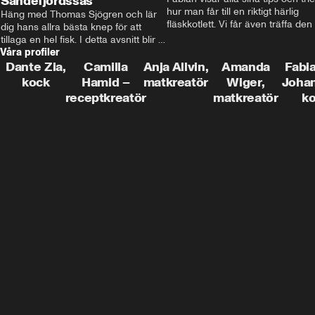
Sandefjordssås
hur man får till en riktigt härlig 
Häng med Thomas Sjögren och lär 
fläskkotlett. Vi får även träffa den 
dig hans allra bästa knep för att 
före detta schlagerkungen Fredrik
tillaga en hel fisk. I detta avsnitt blir 
som lämnat stan och sadlat om till
Våra profiler
de helstekt rödtunga med 
grisbonde på Gotland.
sandefjordssås och en magisk sallad 
Dante Zia,
Camilla
Anja Allvin,
Amanda
Fabia
på pepparrot och äpple.
kock
Hamid –
matkreatör
Wiger,
Joha
receptkreatör
matkreatör
k