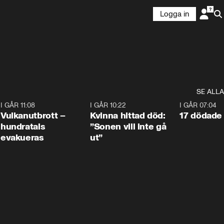
Logga in
SE ALLA
4
I GÅR 11:08
0:27
I GÅR 10:22
1:12
I GÅR 07:04
Vulkanutbrott –
Kvinna hittad död:
17 dödade 
hundratals
”Sonen vill inte gå
evakueras
ut”