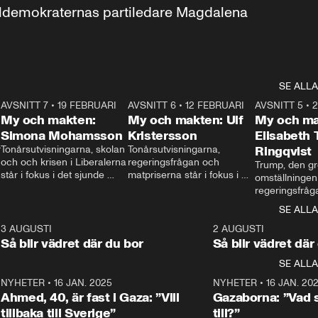
aldemokraternas partiledare Magdalena 
SE ALLA
7
AVSNITT 7
•
19 FEBRUARI
24:30
AVSNITT 6
•
12 FEBRUARI
27:30
AVSNITT 5
•
My och makten:
My och makten: Ulf
My och ma
Simona Mohamsson
Kristersson
Elisabeth
 
Tonårsutvisningarna, skolan 
Tonårsutvisningarna, 
Ringqvist
och och krisen i Liberalerna 
regeringsfrågan och 
Trump, den gr
står i fokus i det sjunde 
matpriserna står i fokus i 
omställningen
avsnittet av ”My och 
det sjätte avsnittet av ”My 
regeringsfråga
makten”. Se när 
och makten”. Se när 
centrum i det 
SE ALLA
Aftonbladets inrikespolitiska 
Aftonbladets inrikespolitiska 
avsnittet av ”
kommentator My 
kommentator My 
6
3 AUGUSTI
1:06
2 AUGUSTI
Makten”. Se nä
Rohwedder ställer 
Rohwedder ställer 
Så blir vädret där du bor
Så blir vädret där
Aftonbladets in
utbildnings- och 
statsminister Ulf Kristersson 
kommentator 
SE ALLA
integrationsminister Simona 
till svars.
Rohwedder stäl
Mohamsson till svars.
Centerpartiets
2
NYHETER
•
16 JAN. 2025
1:01
NYHETER
•
16 JAN. 20
Thand Ring till
Ahmed, 40, är fast i Gaza: ”Vill
Gazaborna: ”Vad s
tillbaka till Sverige”
till?”