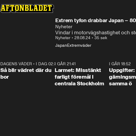
Extrem tyfon drabbar Japan – 8
Nyheter
Vindar i motorvägshastighet och s
Nyheter
•
28.08.24
•
35 sek
Japan
Extremväder
DAGENS VÄDER
•
I DAG 02:30
1:06
I GÅR 21:41
0:35
I GÅR 18:52
Så blir vädret där du
Larmet: Misstänkt
Uppgifter:
bor
farligt föremål i
gärningsm
centrala Stockholm
samma ö