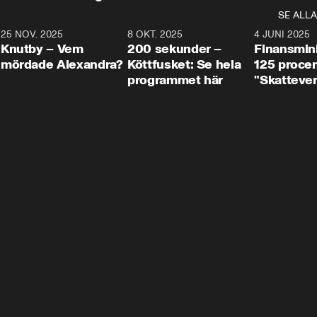
SE ALLA
3
25 NOV. 2025
31:05
8 OKT. 2025
4:29
4 JUNI 2025
Knutby – Vem
200 sekunder –
Finansmin
mördade Alexandra?
Köttfusket: Se hela
125 procent
programmet här
"Skattever
viktig uppg