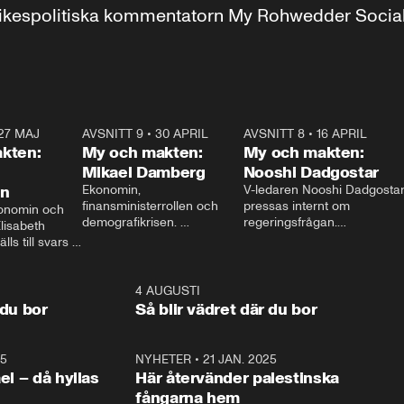
r inrikespolitiska kommentatorn My Rohwedder Soci
27 MAJ
3:51
AVSNITT 9
•
30 APRIL
24:00
AVSNITT 8
•
16 APRIL
25:1
kten:
My och makten:
My och makten:
Mikael Damberg
Nooshi Dadgostar
on
Ekonomin, 
V-ledaren Nooshi Dadgostar
finansministerrollen och 
pressas internt om 
onomin och 
demografikrisen. 
regeringsfrågan.

lisabeth 
Oppositionen ställs till svars 
I Aftonbladets 
ls till svars 
när Socialdemokraternas 
partiledarutfrågning ”My 
stern gästar 
Mikael Damberg gästar My 
och Makten” sätter hon ner 
My och Makten. 
och Makten. 
foten mot kritikerna:

1:06
4 AUGUSTI
1:0
– Vi ställer upp i val. Ska vi 
 du bor
Så blir vädret där du bor
vara med så sitter vi förstås 
25
1:22
NYHETER
•
21 JAN. 2025
0:5
ael – då hyllas
Här återvänder palestinska
fångarna hem