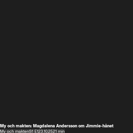
My och makten: Magdalena Andersson om Jimmie-hånet
My och makten
S1 E1
23.10.25
21 min