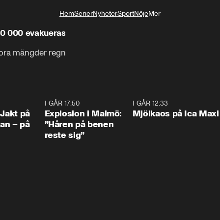
Hem
Serier
Nyheter
Sport
Nöje
Mer
Livsstil
00 000 evakueras
Fler än 800 000 människor

tora mängder regn
ska evakueras.
0:33
I GÅR 17:50
1:10
I GÅR 12:33
0:2
 Jakt på
Explosion i Malmö:
Mjölkaos på Ica Maxi
an – på
”Håren på benen
reste sig”