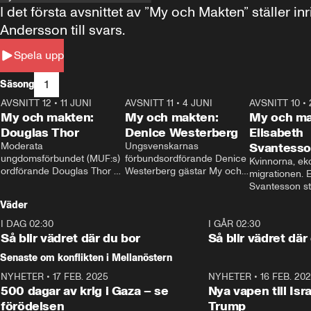
I det första avsnittet av ”My och Makten” ställe
Andersson till svars.
Spela upp
1
Säsong
AVSNITT 12
•
11 JUNI
26:27
AVSNITT 11
•
4 JUNI
23:40
AVSNITT 10
•
My och makten:
My och makten:
My och ma
Douglas Thor
Denice Westerberg
Elisabeth
Moderata 
Ungsvenskarnas 
Svantess
ungdomsförbundet (MUF:s) 
förbundsordförande Denice 
Kvinnorna, ek
ordförande Douglas Thor 
Westerberg gästar My och 
migrationen. E
gästar My och makten. I 
makten. I avsnittet 
Svantesson stäl
avsnittet diskuteras 
diskuteras migrationsfrågan 
när finansmini
Väder
tonårsutvisningarna och hur 
och hur SD ska locka 
Moderaterna ska locka 
kvinnliga väljare. 
I DAG 02:30
1:06
I GÅR 02:30
väljare till valet i höst. 
Så blir vädret där du bor
Så blir vädret där
Senaste om konflikten i Mellanöstern
NYHETER
•
17 FEB. 2025
0:45
NYHETER
•
16 FEB. 20
500 dagar av krig i Gaza – se
Nya vapen till Isr
förödelsen
Trump