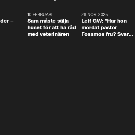
4:24
10 FEBRUARI
4:13
26 NOV. 2025
8:1
der –
Sara måste sälja
Leif GW: ”Har hon
huset för att ha råd
mördat pastor
med veterinären
Fossmos fru? Svar
nej.”