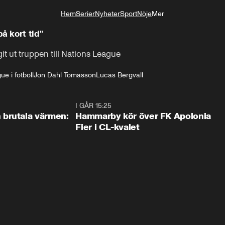
Hem
Serier
Nyheter
Sport
Nöje
Mer
Livsstil
 kort tid"
it ut truppen till Nations League
e i fotboll
Jon Dahl Tomasson
Lucas Bergvall
0:46
I GÅR 15:25
1:3
brutala värmen:
Hammarby kör över FK Apolonia
Fier i CL-kvalet