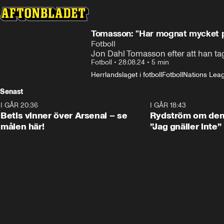
Tomasson: "Har mognat mycket på
Fotboll
Jon Dahl Tomasson efter att han tag
Fotboll
•
28.08.24
•
5 min
Herrlandslaget i fotboll
Fotboll
Nations Leagu
Senast
I GÅR 20:36
1:30
I GÅR 18:43
Betis vinner över Arsenal – se
Rydström om den 
målen här!
”Jag gnäller inte”