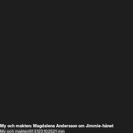
My och makten: Magdalena Andersson om Jimmie-hånet
My och makten
S1 E1
23.10.25
21 min