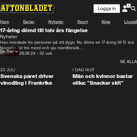
Logga in
Hem
Serier
Nyheter
Sport
Nöje
Livsstil
17-åring dömd till tolv års fängelse
Nyheter
Han mördade tre personer på ett dygn. Nu döms en 17-åring till 12 års 
fängelse för tre mord och sju mordförsök.

Se mer
Det var i september förra året som skytten, då 16 år, sköt ihjäl en 
Nyheter
•
28.08.24
•
32 sek
småbarnspappa i Västberga för att dagen efter skjuta ihjäl två kvinnor i 
SE ALLA
Tullinge, en 60-årig mormor och 20-åriga Liza.

Förutom skytten döms också en 15-åring kille till 10 års fängelse för 
23 JULI
1:52
I DAG 14:07
anstiftan till mord. En 16-årig flicka får sluten ungdomsvård i två år och 
Svenska paret driver
Män och kvinnor bastar
två månader för medhjälp till mord och en 22-årig man får 16 års 
vinodling i Frankrike
olika: "Snackar skit"
fängelse.