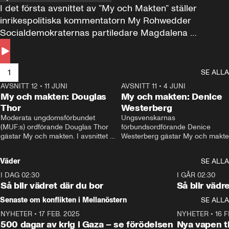
I det första avsnittet av ”My och Makten” ställer 
inrikespolitiska kommentatorn My Rohwedder 
Socialdemokraternas partiledare Magdalena 
Andersson till svars.
1
SE ALLA
AVSNITT 12
•
11 JUNI
26:27
AVSNITT 11
•
4 JUNI
2
My och makten: Douglas
My och makten: Denice
Thor
Westerberg
Moderata ungdomsförbundet 
Ungsvenskarnas 
(MUF:s) ordförande Douglas Thor 
förbundsordförande Denice 
gästar My och makten. I avsnittet 
Westerberg gästar My och makten.
diskuteras tonårsutvisningarna och 
avsnittet diskuteras migrationsfrå
hur Moderaterna ska locka väljare till 
och hur SD ska locka kvinnliga 
Väder
SE ALLA
valet i höst. 
väljare. 
I DAG 02:30
1:06
I GÅR 02:30
Så blir vädret där du bor
Så blir vädr
Senaste om konflikten i Mellanöstern
SE ALLA
NYHETER
•
17 FEB. 2025
0:45
NYHETER
•
16 F
500 dagar av krig i Gaza – se förödelsen
Nya vapen ti