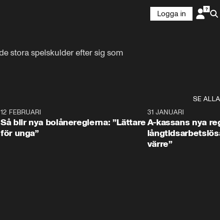
Logga in
stora spelskulder efter sig som 
SE ALLA
8
12 FEBRUARI
1:31
31 JANUARI
Så blir nya bolånereglerna: ”Lättare
A-kassans nya reg
för unga”
långtidsarbetslös
värre”