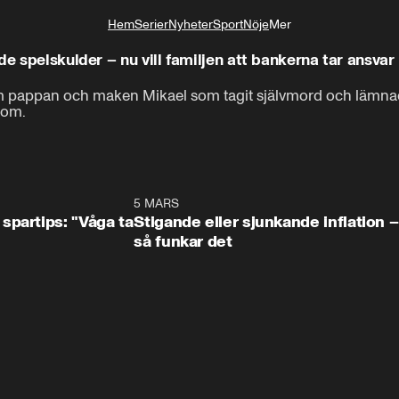
Hem
Serier
Nyheter
Sport
Nöje
Mer
Livsstil
de spelskulder – nu vill familjen att bankerna tar ansvar
m pappan och maken Mikael som tagit självmord och lämnade 
 om.
0:49
5 MARS
0:3
spartips: "Våga ta
Stigande eller sjunkande inflation –
så funkar det