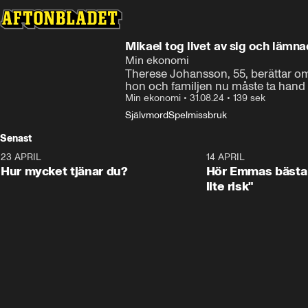
Mikael tog livet av sig och lämna
Min ekonomi
Therese Johansson, 55, berättar o
hon och familjen nu måste ta hand
Min ekonomi
•
31.08.24
•
139 sek
Självmord
Spelmissbruk
Senast
23 APRIL
1:08
14 APRIL
Hur mycket tjänar du?
Hör Emmas bästa 
lite risk"