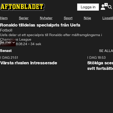
Logga in
Hem
Serier
Nyheter
Sport
Nöje
Livsstil
Ronaldo tilldelas specialpris från Uefa
Fotboll
Uefa delar ut ett specialpris till Ronaldo efter målframgångarna i 
Champions League
Se mer
Fotboll
•
28.08.24
•
34 sek
Senast
SE ALLA
I DAG 21:51
0:31
I DAG 18:53
Värsta rivalen intresserade
Stökiga sce
svit fortsätt