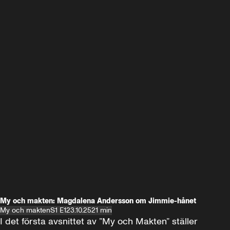
My och makten: Magdalena Andersson om Jimmie-hånet
My och makten
S1 E1
23.10.25
21 min
I det första avsnittet av ”My och Makten” ställer 