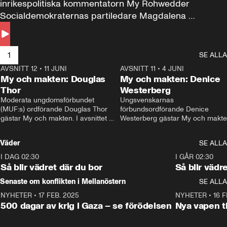
inrikespolitiska kommentatorn My Rohwedder 
Socialdemokraternas partiledare Magdalena 
Andersson till svars.
1
SE ALLA
AVSNITT 12
•
11 JUNI
26:27
AVSNITT 11
•
4 JUNI
2
My och makten: Douglas
My och makten: Denice
Thor
Westerberg
Moderata ungdomsförbundet 
Ungsvenskarnas 
(MUF:s) ordförande Douglas Thor 
förbundsordförande Denice 
gästar My och makten. I avsnittet 
Westerberg gästar My och makten.
diskuteras tonårsutvisningarna och 
avsnittet diskuteras migrationsfrå
hur Moderaterna ska locka väljare till 
och hur SD ska locka kvinnliga 
Väder
SE ALLA
valet i höst. 
väljare. 
I DAG 02:30
1:06
I GÅR 02:30
Så blir vädret där du bor
Så blir vädr
Senaste om konflikten i Mellanöstern
SE ALLA
NYHETER
•
17 FEB. 2025
0:45
NYHETER
•
16 F
500 dagar av krig i Gaza – se förödelsen
Nya vapen ti