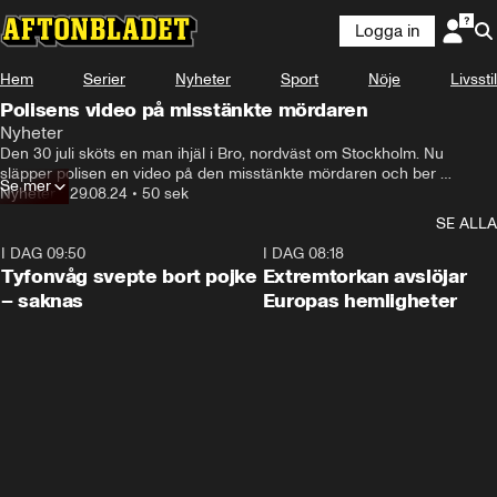
Logga in
Hem
Serier
Nyheter
Sport
Nöje
Livsstil
Polisens video på misstänkte mördaren
Nyheter
Det var på kvällen 

Den 30 juli sköts en man ihjäl i Bro, nordväst om Stockholm. Nu 
den 30 juli-
släpper polisen en video på den misstänkte mördaren och ber 
Se mer
allmänheten om hjälp.
Nyheter
•
29.08.24
•
50 sek
SE ALLA
I DAG 09:50
0:53
I DAG 08:18
Tyfonvåg svepte bort pojke
Extremtorkan avslöjar
– saknas
Europas hemligheter