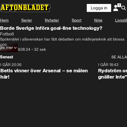
Logga in
Hem
Serier
Nyheter
Sport
Nöje
Livsstil
Borde Sverige införa goal-line technology?
Fotboll
Spökmålet i allsvenskan har fått debatten om mållinjeteknik att blossa 
upp.
Se mer
Fotboll
•
29.08.24
•
32 sek
Senast
SE ALLA
I GÅR 20:36
1:30
I GÅR 18:43
Betis vinner över Arsenal – se målen
Rydström om
här!
gnäller inte”