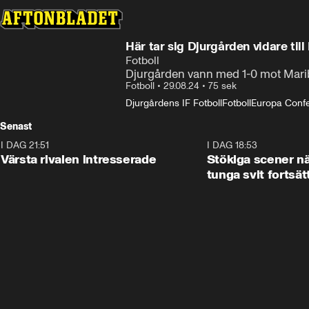
Här tar sig Djurgården vidare til
Fotboll
Djurgården vann med 1-0 mot Maribo
Fotboll
•
29.08.24
•
75 sek
Djurgårdens IF Fotboll
Fotboll
Europa Conf
Senast
I DAG 21:51
0:31
I DAG 18:53
Värsta rivalen intresserade
Stökiga scener nä
tunga svit fortsät