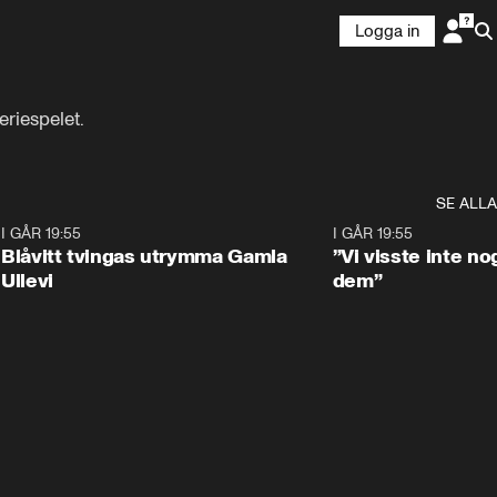
Logga in
riespelet.
SE ALLA
7
I GÅR 19:55
0:29
I GÅR 19:55
Blåvitt tvingas utrymma Gamla
”Vi visste inte n
Ullevi
dem”