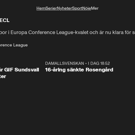
Hem
Serier
Nyheter
Sport
Nöje
Mer
Livsstil
l ECL
r i Europa Conference League-kvalet och är nu klara för se
erence League
1:44
DAMALLSVENSKAN
•
I DAG 18:52
0:4
r GIF Sundsvall
16-åring sänkte Rosengård
ter