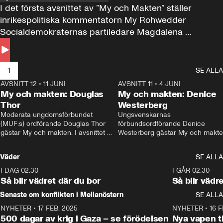
I det första avsnittet av ”My och Makten” ställer 
inrikespolitiska kommentatorn My Rohwedder 
Socialdemokraternas partiledare Magdalena 
Andersson till svars.
1
SE ALLA
AVSNITT 12
•
11 JUNI
26:27
AVSNITT 11
•
4 JUNI
2
My och makten: Douglas
My och makten: Denice
Thor
Westerberg
Moderata ungdomsförbundet 
Ungsvenskarnas 
(MUF:s) ordförande Douglas Thor 
förbundsordförande Denice 
gästar My och makten. I avsnittet 
Westerberg gästar My och makten.
diskuteras tonårsutvisningarna och 
avsnittet diskuteras migrationsfrå
hur Moderaterna ska locka väljare till 
och hur SD ska locka kvinnliga 
Väder
SE ALLA
valet i höst. 
väljare. 
I DAG 02:30
1:06
I GÅR 02:30
Så blir vädret där du bor
Så blir vädr
Senaste om konflikten i Mellanöstern
SE ALLA
NYHETER
•
17 FEB. 2025
0:45
NYHETER
•
16 F
500 dagar av krig i Gaza – se förödelsen
Nya vapen ti