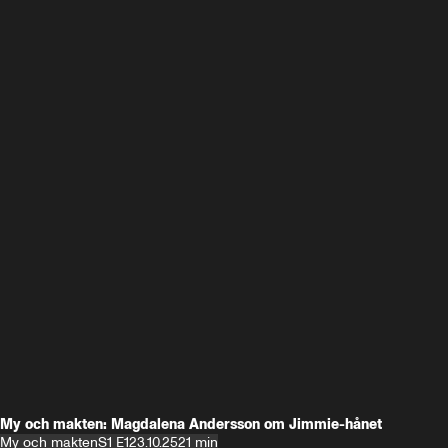
My och makten: Magdalena Andersson om Jimmie-hånet
My och makten
S1 E1
23.10.25
21 min