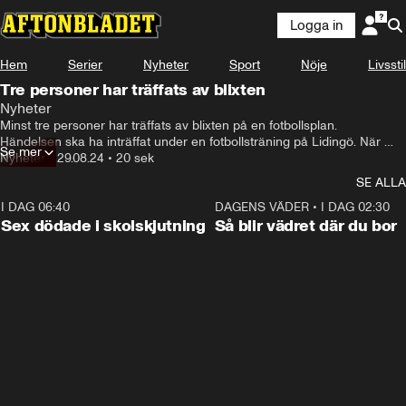
Logga in
Hem
Serier
Nyheter
Sport
Nöje
Livsstil
Tre personer har träffats av blixten
Nyheter
Minst tre personer har träffats av blixten på en fotbollsplan.

Händelsen ska ha inträffat under en fotbollsträning på Lidingö. När 
Se mer
åskvädret och kraftigt regn kom in så sökte flera spelare skydd under 
Nyheter
•
29.08.24
•
20 sek
träd o sen slog blixten ner i ett av träden.

SE ALLA
I nuläget har minst åtta personer först till sjukhus.

Två av dom uppges vara allvarligt skadade medan skadeläget på de 
I DAG 06:40
0:47
DAGENS VÄDER
•
I DAG 02:30
andra är oklart.
Sex dödade i skolskjutning
Så blir vädret där du bor