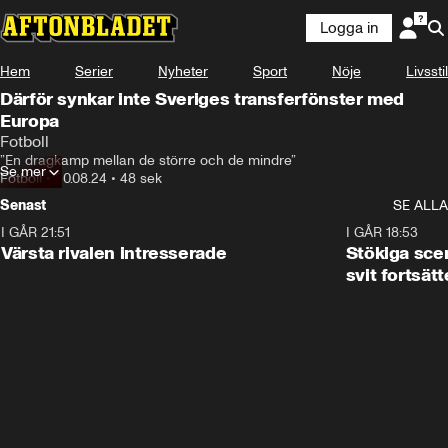
Logga in
Hem
Serier
Nyheter
Sport
Nöje
Livsstil
Därför synkar inte Sveriges transferfönster med
Europa
Fotboll
”En dragkamp mellan de större och de mindre”
Se mer
Fotboll
•
30.08.24
•
48 sek
Senast
SE ALLA
I GÅR 21:51
0:31
I GÅR 18:53
Värsta rivalen intresserade
Stökiga sce
svit fortsätt