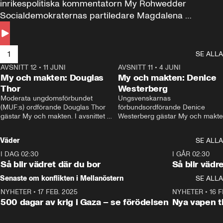
inrikespolitiska kommentatorn My Rohwedder 
Socialdemokraternas partiledare Magdalena 
Andersson till svars.
1
SE ALLA
AVSNITT 12
•
11 JUNI
26:27
AVSNITT 11
•
4 JUNI
2
My och makten: Douglas
My och makten: Denice
Thor
Westerberg
Moderata ungdomsförbundet 
Ungsvenskarnas 
(MUF:s) ordförande Douglas Thor 
förbundsordförande Denice 
gästar My och makten. I avsnittet 
Westerberg gästar My och makten.
diskuteras tonårsutvisningarna och 
avsnittet diskuteras migrationsfrå
hur Moderaterna ska locka väljare till 
och hur SD ska locka kvinnliga 
Väder
SE ALLA
valet i höst. 
väljare. 
I DAG 02:30
1:06
I GÅR 02:30
Så blir vädret där du bor
Så blir vädr
Senaste om konflikten i Mellanöstern
SE ALLA
NYHETER
•
17 FEB. 2025
0:45
NYHETER
•
16 F
500 dagar av krig i Gaza – se förödelsen
Nya vapen ti