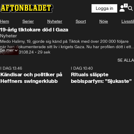
Logga in
Hem
Serier
Nyheter
Sport
Nöje
Livsstil
19-årig tiktokare död i Gaza
Nyheter
Medo Halimy, 19, gjorde sig känd på Tiktok med över 200 000 följare 
när han dokumenterade sitt liv i krigets Gaza. Nu har profilen dött i ett 
Se mer
israeliskt flyganfall.
Nyheter
•
31.08.24
•
29 sek
SE ALLA
I DAG 13:46
0:55
I DAG 10:40
Kändisar och politiker på
Rituals släppte
Heffners swingerklubb
bebisparfym: ”Sjukaste”