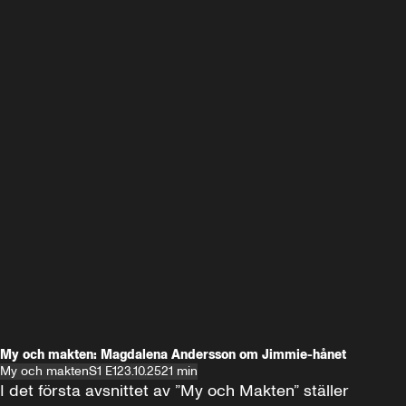
My och makten: Magdalena Andersson om Jimmie-hånet
My och makten
S1 E1
23.10.25
21 min
I det första avsnittet av ”My och Makten” ställer 