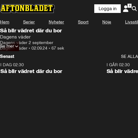
Logga in
Hem
Serier
Nyheter
Sport
Nöje
Livsstil
Så blir vädret där du bor
Dagens väder
Dagens väder 2 september
Se mer
Dagens väder
•
02.09.24
•
67 sek
Senast
SE ALLA
I DAG 02:30
1:06
I GÅR 02:30
Så blir vädret där du bor
Så blir vädr