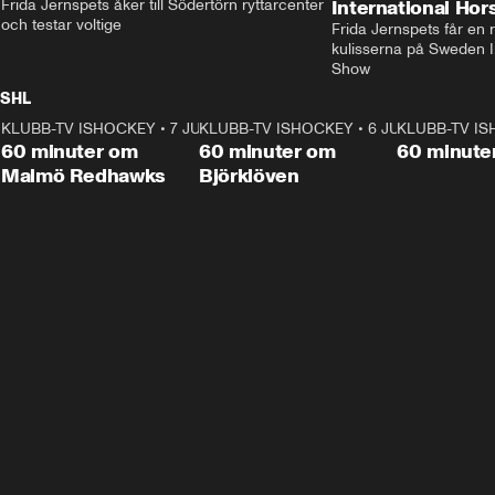
Frida Jernspets åker till Södertörn ryttarcenter 
International Ho
och testar voltige
Frida Jernspets får en 
kulisserna på Sweden In
Show
SHL
KLUBB-TV ISHOCKEY
1:02:53
•
7 JUNI
KLUBB-TV ISHOCKEY
1:00:59
•
6 JUNI
KLUBB-TV I
Plus
Plus
60 minuter om
60 minuter om
60 minute
Malmö Redhawks
Björklöven