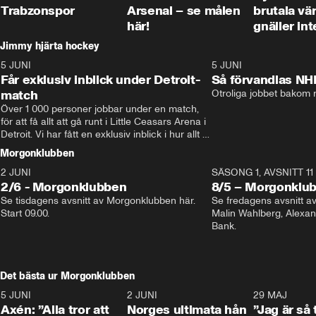
Trabzonspor
Arsenal – se målen
brutala vä
här!
gnäller int
Jimmy hjärta hockey
5 JUNI
11:14
5 JUNI
Får exklusiv inblick under Detroit-
Så förvandlas NH
match
Otroliga jobbet bakom r
Över 1 000 personer jobbar under en match, 
för att få allt att gå runt i Little Ceasars Arena i 
Detroit. Vi har fått en exklusiv inblick i hur allt 
fungerar inför och under match i världens 
Morgonklubben
bästa hockeyliga
2 JUNI
SÄSONG 1, AVSNITT 11
2/6 - Morgonklubben
8/5 – Morgonklu
Se tisdagens avsnitt av Morgonklubben här. 
Se fredagens avsnitt 
Start 09.00. 
Malin Wahlberg, Alexa
Bank. 
Det bästa ur Morgonklubben
5 JUNI
0:44
2 JUNI
0:26
29 MAJ
Axén: ”Alla tror att
Norges ultimata hån
”Jag är så 