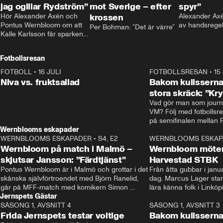
jag ogillar Rydström”
mot Sverige – efter
spyr”
Hör Alexander Axén och 
krossen
Alexander Axén
Pontus Wernbloom om att 
av handsrege
Per Bohman: ”Det är värre”
Kalle Karlsson får sparken 
från Bajen och att Henrik 
Rydström tar över
Fotbollsresan
FOTBOLL
•
16 JULI
0:44
FOTBOLLSRESAN
•
15
Niva vs. fruktsallad
Bakom kulisserna
stora skräck: ”Kr
Vad gör man som journa
VM? Följ med fotbollsr
Wernblooms eskapader
WERNBLOOMS ESKAPADER
•
S4, E2
38:23
WERNBLOOMS ESKAP
Wernbloom på match i Malmö –
Wernbloom möter
skjutsar Jansson: ”Färdtjänst”
Harvestad STBK
Pontus Wernbloom är i Malmö och grottar i det 
Från åtta gubbar i januar
skånska självförtroendet med Björn Ranelid, 
dag. Marcus Lager starta
går på MFF-match med komikern Simon 
lära känna folk i Linköp
Jernspets Gästar
”Chippen” Svensson och hjälper skadade 
STBK en institution – o
SÄSONG 1, AVSNITT 4
stjärnbacken Pontus Jansson hem. 
13:37
rakt in i värmen.
SÄSONG 1, AVSNITT 3
Frida Jernspets testar voltige
Bakom kulissern