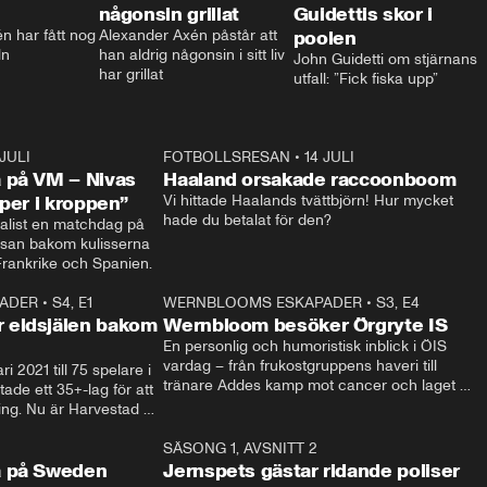
någonsin grillat
Guidettis skor i
 har fått nog 
Alexander Axén påstår att 
poolen
ln
han aldrig någonsin i sitt liv 
John Guidetti om stjärnans 
har grillat
utfall: ”Fick fiska upp”
 JULI
36:52
FOTBOLLSRESAN
•
14 JULI
0:3
 på VM – Nivas
Haaland orsakade raccoonboom
yper i kroppen”
Vi hittade Haalands tvättbjörn! Hur mycket 
hade du betalat för den?
list en matchdag på 
esan bakom kulisserna 
på semifinalen mellan Frankrike och Spanien. 
ADER
•
S4, E1
32:14
WERNBLOOMS ESKAPADER
•
S3, E4
33:1
Plus
 eldsjälen bakom
Wernbloom besöker Örgryte IS
En personlig och humoristisk inblick i ÖIS 
vardag – från frukostgruppens haveri till 
i 2021 till 75 spelare i 
tränare Addes kamp mot cancer och laget 
de ett 35+-lag för att 
som siktar mot Allsvenskan.
ing. Nu är Harvestad 
ch Wernbloom kliver 
14:14
SÄSONG 1, AVSNITT 2
24:5
a på Sweden
Jernspets gästar ridande poliser