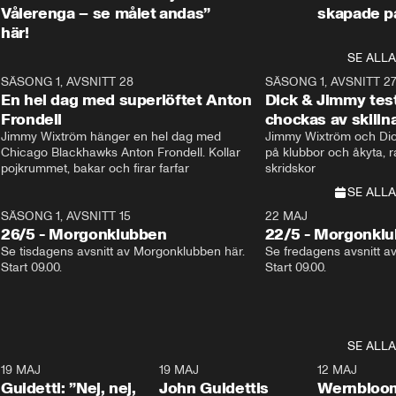
Vålerenga – se målet
andas”
skapade p
här!
SE ALLA
8
SÄSONG 1, AVSNITT 28
20:38
SÄSONG 1, AVSNITT 2
Plus
En hel dag med superlöftet Anton
Dick & Jimmy test
Frondell
chockas av skill
Jimmy Wixtröm hänger en hel dag med 
Jimmy Wixtröm och Dick
Chicago Blackhawks Anton Frondell. Kollar 
på klubbor och åkyta, r
pojkrummet, bakar och firar farfar
skridskor 
SE ALLA
SÄSONG 1, AVSNITT 15
22 MAJ
26/5 - Morgonklubben
22/5 - Morgonkl
Se tisdagens avsnitt av Morgonklubben här. 
Se fredagens avsnitt a
Start 09.00. 
Start 09.00. 
SE ALLA
3
19 MAJ
0:39
19 MAJ
0:34
12 MAJ
Guidetti: ”Nej, nej,
John Guidettis
Wernbloom