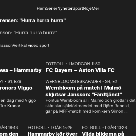
Hem
Serier
Nyheter
Sport
Nöje
Mer
Livsstil
rensen: ”Hurra hurra hurra”
nsen: ”Hurra hurra hurra”
masson
Vertikal video sport
0
FOTBOLL
•
I MORGON 11:50
Plus
owa – Hammarby
FC Bayern – Aston Villa FC
EY
•
S1, E29
17:38
WERNBLOOMS ESKAPADER
•
S4, E2
38:2
ronors Viggo
Wernbloom på match i Malmö –
skjutsar Jansson: ”Färdtjänst”
en dag med Viggo 
Pontus Wernbloom är i Malmö och grottar i det 
 Tre Kronor
skånska självförtroendet med Björn Ranelid, 
går på MFF-match med komikern Simon 
”Chippen” Svensson och hjälper skadade 
stjärnbacken Pontus Jansson hem. 
 GÅR 18:43
0:46
FOTBOLL
•
I GÅR 15:25
1:31
FOTBOLL
•
I GÅR 13:28
0:2
 om den
Hammarby kör över
Vilda bilderna på