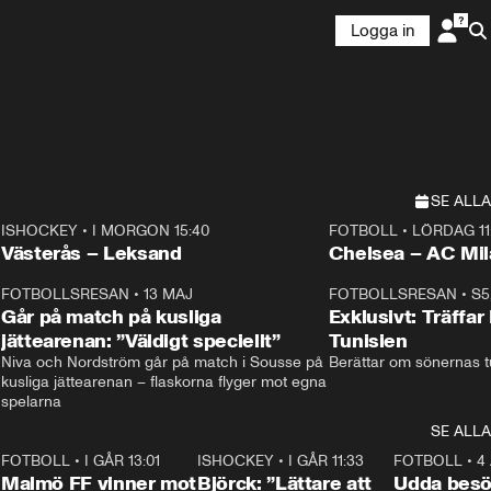
Logga in
SE ALLA
ISHOCKEY
•
I MORGON 15:40
FOTBOLL
•
LÖRDAG 11
Plus
Plus
Västerås – Leksand
Chelsea – AC M
3
FOTBOLLSRESAN
•
13 MAJ
33:19
FOTBOLLSRESAN
•
S5
Går på match på kusliga
Exklusivt: Träffar
jättearenan: ”Väldigt speciellt”
Tunisien
Niva och Nordström går på match i Sousse på 
Berättar om sönernas tu
kusliga jättearenan – flaskorna flyger mot egna 
spelarna 
SE ALLA
2
FOTBOLL
•
I GÅR 13:01
1:31
ISHOCKEY
•
I GÅR 11:33
2:08
FOTBOLL
•
4
Malmö FF vinner mot
Björck: ”Lättare att
Udda besö