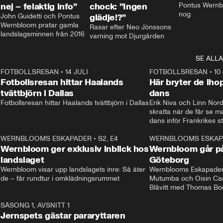
nej – felaktig info”
chock: ”Ingen
Pontus Wernbl
nog
John Guidetti och Pontus 
glädje!?”
Wernbloom pratar gamla 
Rasar efter Neo Jönssons 
landslagsminnen från 2016
varning mot Djurgården
SE ALLA
8
FOTBOLLSRESAN
•
14 JULI
41:35
FOTBOLLSRESAN
•
10
Fotbollsresan hittar Haalands
Här bryter de ih
tvättbjörn i Dallas
dans
Fotbollsresan hittar Haalands tvättbjörn i Dallas
Erik Niva och Linn Nord
skratta när de får se 
dans inför Frankrikes st
VM-kvartsfinalen. 
4
WERNBLOOMS ESKAPADER
•
S2, E4
24:20
WERNBLOOMS ESKAP
Plus
Wernbloom ger exklusiv inblick hos
Wernbloom går på
landslaget
Göteborg
Wernbloom visar upp landslagets inre: Så äter 
Wernblooms Eskapader:
de – får rundtur i omklädningsrummet
Mutumba och Oisin Cant
Blåvitt med Thomas Bo
0
SÄSONG 1, AVSNITT 1
25:12
Jernspets gästar pararyttaren