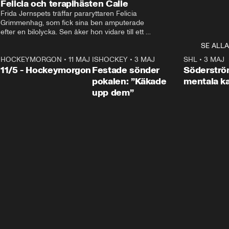
Felicia och terapihästen Calle
Frida Jernspets träffar pararyttaren Felicia 
Grimmenhag, som fick sina ben amputerade 
efter en bilolycka. Sen åker hon vidare till ett 
vård- och omsorgsboende med den 76 
SE ALLA
centimeter höga terapihästen Calle.
HOCKEYMORGON
•
11 MAJ
ISHOCKEY
•
3 MAJ
0:22
SHL
•
3 MAJ
n
11/5 - Hockeymorgon
Festade sönder
Söderströ
pokalen: ”Käkade
mentala 
upp dem”