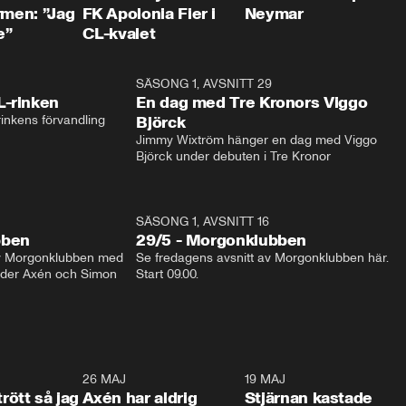
rmen: ”Jag
FK Apolonia Fier i
Neymar
e”
CL-kvalet
1:04
SÄSONG 1, AVSNITT 29
17:3
L-rinken
En dag med Tre Kronors Viggo
inkens förvandling
Björck
Jimmy Wixtröm hänger en dag med Viggo 
Björck under debuten i Tre Kronor
SÄSONG 1, AVSNITT 16
bben
29/5 - Morgonklubben
av Morgonklubben med 
Se fredagens avsnitt av Morgonklubben här. 
nder Axén och Simon 
Start 09.00. 
0:30
26 MAJ
0:31
19 MAJ
0:4
trött så jag
Axén har aldrig
Stjärnan kastade