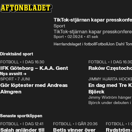
TikTok-stjärnan kapar presskonfe
Sport
TikTok-stjärnan kapar presskonfere
Sport
•
02.09.24
•
41 sek
Herrlandslaget i fotboll
Fotboll
Jon Dahl To
Direktsänd sport
FOTBOLL
•
I DAG 16:30
FOTBOLL
•
I DAG 16:3
Plus
Plus
IFK Göteborg – K.A.A. Gent
Raków Częstoch
Nya avsnitt →
SPORT
•
7 JUNI
16:36
JIMMY HJÄRTA HOCK
Gör löptester med Andreas
En dag med Tre K
Almgren
Björck
Jimmy Wixtröm hänger 
Björck under debuten i
Senaste sportklippen
FOTBOLL
•
I DAG 12:41
0:42
FOTBOLL
•
I GÅR 20:36
1:30
FOTBOLL
•
I
Salah anländer till
Betis vinner över
Rydström