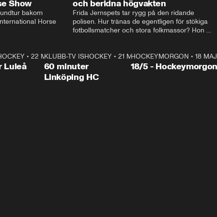
rse Show
och beridna högvakten
rundtur bakom 
Frida Jernspets tar rygg på den ridande 
ternational Horse 
polisen. Hur tränas de egentligen för stökiga 
fotbollsmatcher och stora folkmassor? Hon 
hälsar även på hos beridna högvakten, som 
den här dagen ska byta av högvakten, som 
SHOCKEY
1:00:28
•
22 MAJ
KLUBB-TV ISHOCKEY
vaktar slottet.
1:00:18
•
21 MAJ
HOCKEYMORGON
•
18 MAJ
Plus
r Luleå
60 minuter
18/5 - Hockeymorgo
Linköping HC