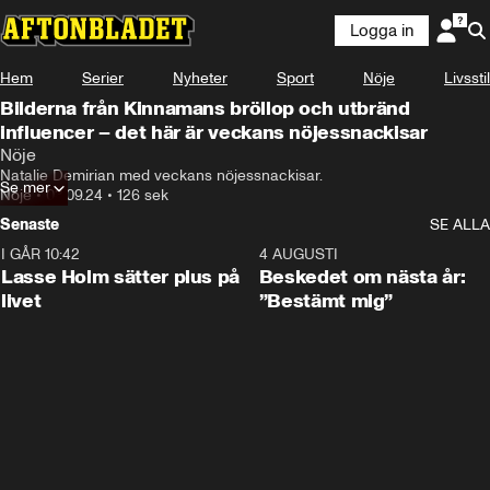
Logga in
Hem
Serier
Nyheter
Sport
Nöje
Livsstil
Bilderna från Kinnamans bröllop och utbränd
influencer – det här är veckans nöjessnackisar
Nöje
Natalie Demirian med veckans nöjessnackisar.
Se mer
Nöje
•
03.09.24
•
126 sek
Senaste
SE ALLA
I GÅR 10:42
1:04
4 AUGUSTI
Lasse Holm sätter plus på
Beskedet om nästa år:
livet
”Bestämt mig”