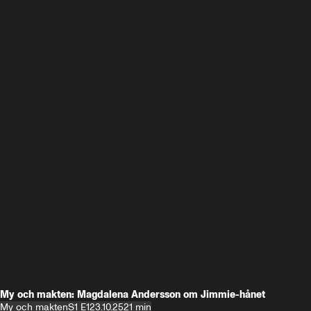
My och makten: Magdalena Andersson om Jimmie-hånet
My och makten
S1 E1
23.10.25
21 min