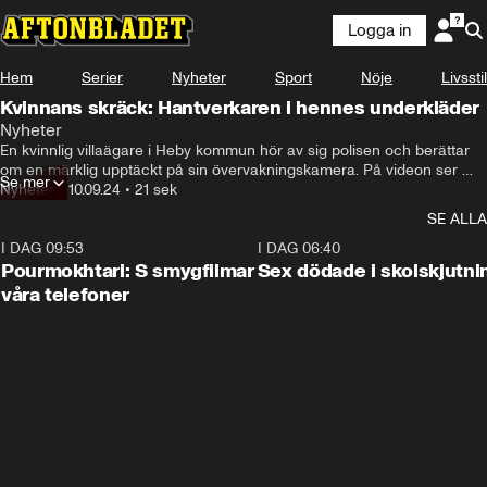
Logga in
Hem
Serier
Nyheter
Sport
Nöje
Livsstil
Kvinnans skräck: Hantverkaren i hennes underkläder
Nyheter
En kvinnlig villaägare i Heby kommun hör av sig polisen och berättar 
om en märklig upptäckt på sin övervakningskamera. På videon ser 
Se mer
hon hur en okänd man befinner sig inne i hennes hus, iklädd hennes 
Nyheter
•
10.09.24
•
21 sek
underkläder. Det skriver polisen. Kvinnan väntade besök från en 
SE ALLA
hantverkare som fått tillgång till bostaden, och misstänker därför att 
det är den mannen som hon sett på övervakningskameran Polisen 
I DAG 09:53
1:36
I DAG 06:40
kom till platsen, men då hade mannen försvunnit. Senare lyckades 
Pourmokhtari: S smygfilmar
Sex dödade i skolskjutni
dock polisen jaga rätt på mannen och han är nu misstänkt för 
våra telefoner
ofredande.