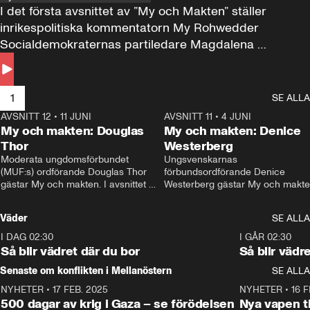
I det första avsnittet av ”My och Makten” ställer 
inrikespolitiska kommentatorn My Rohwedder 
Socialdemokraternas partiledare Magdalena 
Andersson till svars.
1
SE ALLA
AVSNITT 12
•
11 JUNI
26:27
AVSNITT 11
•
4 JUNI
2
My och makten: Douglas
My och makten: Denice
Thor
Westerberg
Moderata ungdomsförbundet 
Ungsvenskarnas 
(MUF:s) ordförande Douglas Thor 
förbundsordförande Denice 
gästar My och makten. I avsnittet 
Westerberg gästar My och makten.
diskuteras tonårsutvisningarna och 
avsnittet diskuteras migrationsfrå
hur Moderaterna ska locka väljare till 
och hur SD ska locka kvinnliga 
Väder
SE ALLA
valet i höst. 
väljare. 
I DAG 02:30
1:06
I GÅR 02:30
Så blir vädret där du bor
Så blir vädr
Senaste om konflikten i Mellanöstern
SE ALLA
NYHETER
•
17 FEB. 2025
0:45
NYHETER
•
16 F
500 dagar av krig i Gaza – se förödelsen
Nya vapen ti