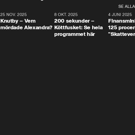
SE ALLA
3
25 NOV. 2025
31:05
8 OKT. 2025
4:29
4 JUNI 2025
Knutby – Vem
200 sekunder –
Finansmin
mördade Alexandra?
Köttfusket: Se hela
125 procent
programmet här
"Skattever
viktig uppg