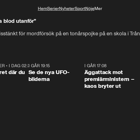
Hem
Serier
Nyheter
Sport
Nöje
Mer
Livsstil
a blod utanför”
isstänkt för mordförsök på en tonårspojke på en skola i T
ER
•
I DAG 02:30
1:06
I GÅR 19:15
0:36
I GÅR 17:08
0:3
ret där du
Se de nya UFO-
Äggattack mot
bilderna
premiärministern –
kaos bryter ut