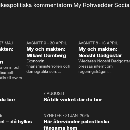
r inrikespolitiska kommentatorn My Rohwedder Soci
27 MAJ
3:51
AVSNITT 9
•
30 APRIL
24:00
AVSNITT 8
•
16 APRIL
25:1
kten:
My och makten:
My och makten:
Mikael Damberg
Nooshi Dadgostar
on
Ekonomin, 
V-ledaren Nooshi Dadgostar
finansministerrollen och 
pressas internt om 
onomin och 
demografikrisen. 
regeringsfrågan.

lisabeth 
Oppositionen ställs till svars 
I Aftonbladets 
ls till svars 
när Socialdemokraternas 
partiledarutfrågning ”My 
stern gästar 
Mikael Damberg gästar My 
och Makten” sätter hon ner 
My och Makten. 
och Makten. 
foten mot kritikerna:

1:06
7 AUGUSTI
1:0
– Vi ställer upp i val. Ska vi 
 du bor
Så blir vädret där du bor
vara med så sitter vi förstås 
25
1:22
NYHETER
•
21 JAN. 2025
0:5
ael – då hyllas
Här återvänder palestinska
fångarna hem