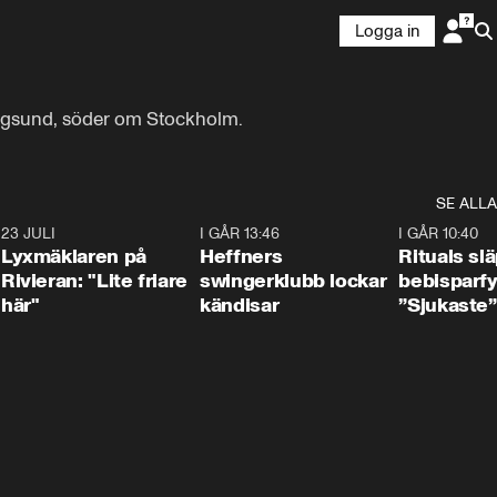
Logga in
rångsund, söder om Stockholm.
SE ALLA
7
23 JULI
2:02
I GÅR 13:46
0:55
I GÅR 10:40
Lyxmäklaren på
Heffners
Rituals sl
Rivieran: "Lite friare
swingerklubb lockar
bebisparf
här"
kändisar
”Sjukaste”