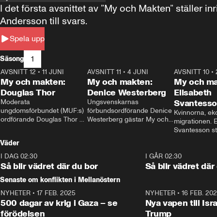
I det första avsnittet av ”My och Makten” ställe
Andersson till svars.
Spela upp
1
Säsong
AVSNITT 12
•
11 JUNI
26:27
AVSNITT 11
•
4 JUNI
23:40
AVSNITT 10
•
My och makten:
My och makten:
My och ma
Douglas Thor
Denice Westerberg
Elisabeth
Moderata 
Ungsvenskarnas 
Svantess
ungdomsförbundet (MUF:s) 
förbundsordförande Denice 
Kvinnorna, ek
ordförande Douglas Thor 
Westerberg gästar My och 
migrationen. E
gästar My och makten. I 
makten. I avsnittet 
Svantesson stäl
avsnittet diskuteras 
diskuteras migrationsfrågan 
när finansmini
Väder
tonårsutvisningarna och hur 
och hur SD ska locka 
Moderaterna ska locka 
kvinnliga väljare. 
I DAG 02:30
1:06
I GÅR 02:30
väljare till valet i höst. 
Så blir vädret där du bor
Så blir vädret där
Senaste om konflikten i Mellanöstern
NYHETER
•
17 FEB. 2025
0:45
NYHETER
•
16 FEB. 20
500 dagar av krig i Gaza – se
Nya vapen till Isr
förödelsen
Trump