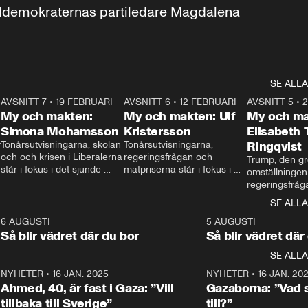
aldemokraternas partiledare Magdalena 
SE ALLA
7
AVSNITT 7
•
19 FEBRUARI
24:30
AVSNITT 6
•
12 FEBRUARI
27:30
AVSNITT 5
•
My och makten:
My och makten: Ulf
My och ma
Simona Mohamsson
Kristersson
Elisabeth
 
Tonårsutvisningarna, skolan 
Tonårsutvisningarna, 
Ringqvist
och och krisen i Liberalerna 
regeringsfrågan och 
Trump, den gr
står i fokus i det sjunde 
matpriserna står i fokus i 
omställningen
avsnittet av ”My och 
det sjätte avsnittet av ”My 
regeringsfråga
makten”. Se när 
och makten”. Se när 
centrum i det 
SE ALLA
Aftonbladets inrikespolitiska 
Aftonbladets inrikespolitiska 
avsnittet av ”
kommentator My 
kommentator My 
6
6 AUGUSTI
1:06
5 AUGUSTI
Makten”. Se nä
Rohwedder ställer 
Rohwedder ställer 
Så blir vädret där du bor
Så blir vädret där
Aftonbladets in
utbildnings- och 
statsminister Ulf Kristersson 
kommentator 
SE ALLA
integrationsminister Simona 
till svars.
Rohwedder stäl
Mohamsson till svars.
Centerpartiets
2
NYHETER
•
16 JAN. 2025
1:01
NYHETER
•
16 JAN. 20
Thand Ring till
Ahmed, 40, är fast i Gaza: ”Vill
Gazaborna: ”Vad s
tillbaka till Sverige”
till?”