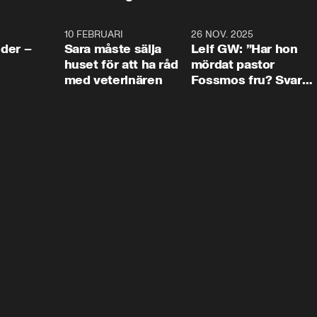
4:24
10 FEBRUARI
4:13
26 NOV. 2025
8:1
der –
Sara måste sälja
Leif GW: ”Har hon
huset för att ha råd
mördat pastor
med veterinären
Fossmos fru? Svar
nej.”