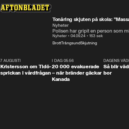
Tonåring skjuten på skola: ”Mass
Nyheter
Polisen har gripit en person som m
Nyheter
•
04.09.24
•
163 sek
Brott
Trångsund
Skjutning
7 AUGUSTI
0:42
I DAG 05:56
0:38
DAGENS VÄD
Kristersson om Tidö-
20 000 evakuerade
Så blir väd
sprickan i vårdfrågan
– när bränder gäckar
bor
Kanada