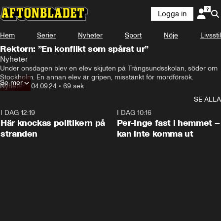
Logga in
Hem
Serier
Nyheter
Sport
Nöje
Livsstil
Rektorn: ”En konflikt som spårat ur”
Nyheter
De har inte lyckats lösa den-
Under onsdagen blev en elev skjuten på Trångsundsskolan, söder om 
Stockholm. En annan elev är gripen, misstänkt för mordförsök.
Se mer
Nyheter
•
04.09.24
•
69 sek
SE ALLA
I DAG 12:19
0:45
I DAG 10:16
Här knockas politikern på
Per-Inge fast i hemmet –
stranden
kan inte komma ut