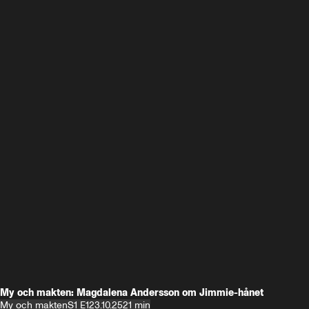
My och makten: Magdalena Andersson om Jimmie-hånet
My och makten
S1 E1
23.10.25
21 min