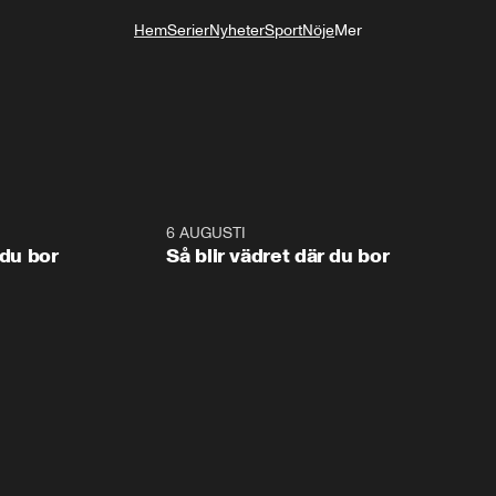
Hem
Serier
Nyheter
Sport
Nöje
Mer
Livsstil
1:06
6 AUGUSTI
1:0
 du bor
Så blir vädret där du bor