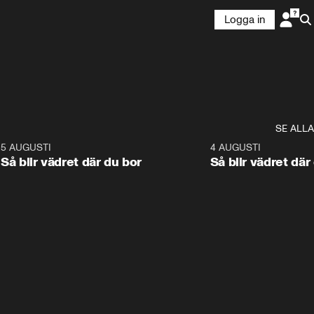
Logga in
SE ALLA
6
5 AUGUSTI
1:06
4 AUGUSTI
Så blir vädret där du bor
Så blir vädret där