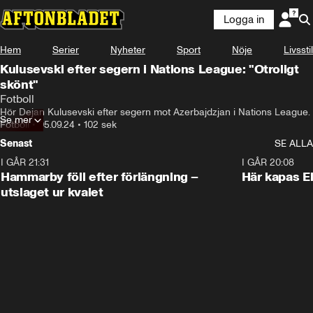
Logga in
Hem
Serier
Nyheter
Sport
Nöje
Livsstil
Kulusevski efter segern i Nations League: "Otroligt
skönt"
Fotboll
Hör Dejan Kulusevski efter segern mot Azerbajdzjan i Nations League.
Se mer
Fotboll
•
05.09.24
•
102 sek
Senast
SE ALLA
I GÅR 21:31
1:28
I GÅR 20:08
Hammarby föll efter förlängning –
Här kapas El
utslaget ur kvalet