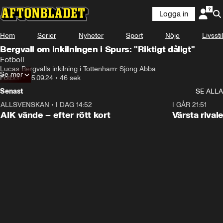
Logga in
Hem
Serier
Nyheter
Sport
Nöje
Livsstil
Bergvall om inkilningen i Spurs: "Riktigt dåligt"
Fotboll
Lucas Bergvalls inkilning i Tottenham: Sjöng Abba
Se mer
Fotboll
•
05.09.24
•
46 sek
Senast
SE ALLA
ALLSVENSKAN
•
I DAG 14:52
2:31
I GÅR 21:51
AIK vände – efter rött kort
Värsta rival